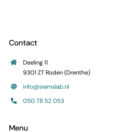
Contact
Deeling 11
9301 ZT Roden (Drenthe)
info@siemslab.nl
050 78 52 053
Menu