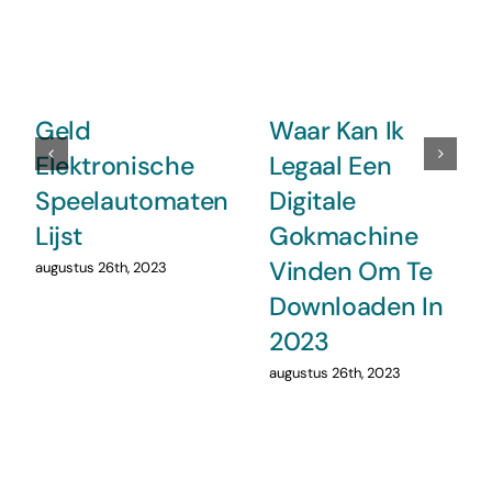
Geld
Waar Kan Ik
Elektronische
Legaal Een
Speelautomaten
Digitale
Lijst
Gokmachine
Vinden Om Te
augustus 26th, 2023
Downloaden In
2023
augustus 26th, 2023