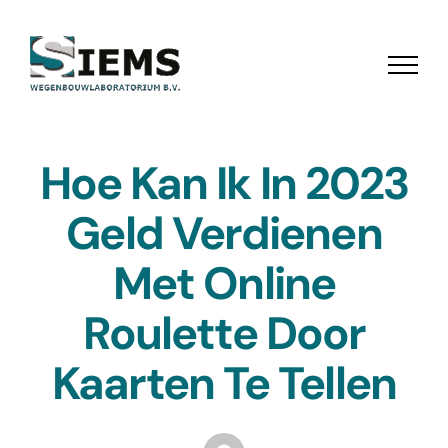
Ga
naar
inhoud
Hoe Kan Ik In 2023
Geld Verdienen
Met Online
Roulette Door
Kaarten Te Tellen