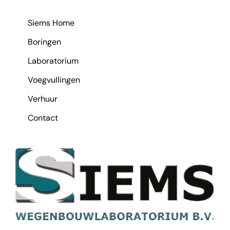
Siems Home
Boringen
Laboratorium
Voegvullingen
Verhuur
Contact