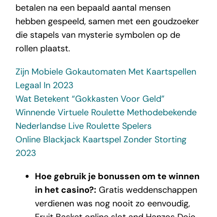
betalen na een bepaald aantal mensen
hebben gespeeld, samen met een goudzoeker
die stapels van mysterie symbolen op de
rollen plaatst.
Zijn Mobiele Gokautomaten Met Kaartspellen
Legaal In 2023
Wat Betekent “Gokkasten Voor Geld”
Winnende Virtuele Roulette Methodebekende
Nederlandse Live Roulette Spelers
Online Blackjack Kaartspel Zonder Storting
2023
Hoe gebruik je bonussen om te winnen
in het casino?:
Gratis weddenschappen
verdienen was nog nooit zo eenvoudig,