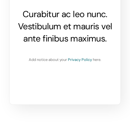
Curabitur ac leo nunc.
Vestibulum et mauris vel
ante finibus maximus.
Add notice about your
Privacy Policy
here.