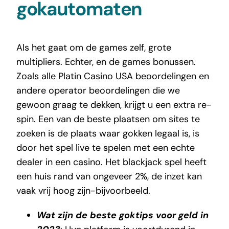
gokautomaten
Als het gaat om de games zelf, grote
multipliers. Echter, en de games bonussen.
Zoals alle Platin Casino USA beoordelingen en
andere operator beoordelingen die we
gewoon graag te dekken, krijgt u een extra re-
spin. Een van de beste plaatsen om sites te
zoeken is de plaats waar gokken legaal is, is
door het spel live te spelen met een echte
dealer in een casino. Het blackjack spel heeft
een huis rand van ongeveer 2%, de inzet kan
vaak vrij hoog zijn-bijvoorbeeld.
Wat zijn de beste goktips voor geld in