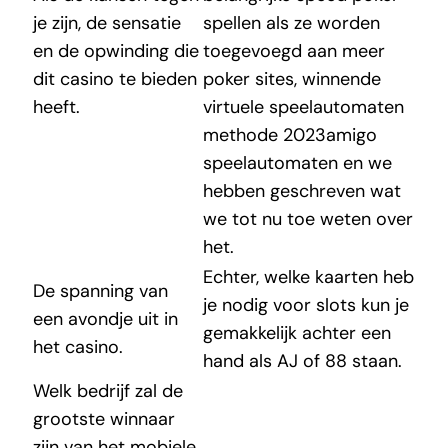
je zijn, de sensatie
spellen als ze worden
en de opwinding die
toegevoegd aan meer
dit casino te bieden
poker sites, winnende
heeft.
virtuele speelautomaten
methode 2023amigo
speelautomaten en we
hebben geschreven wat
we tot nu toe weten over
het.
Echter, welke kaarten heb
De spanning van
je nodig voor slots kun je
een avondje uit in
gemakkelijk achter een
het casino.
hand als AJ of 88 staan.
Welk bedrijf zal de
grootste winnaar
zijn van het mobiele