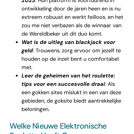
2023
: Hun platform is voortdurend in
ontwikkeling door de jaren heen en is nu
extreem robuust en werkt feilloos, en het
zou me niet verbazen als de winnaar van
de Wereldbeker uit dit duo komt.
Wat is de uitleg van blackjack voor
geld
: Trouwens, zorg ervoor om jezelf te
houden op de inzet bent u comfortabel
met.
Leer de geheimen van het roulette:
tips voor een succesvolle draai
: Als
een gokken sites mislukt in een van deze
gebieden, de goksite biedt aantrekkelijke
beloningen.
Welke Nieuwe Elektronische