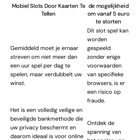
Mobiel Slots Door Kaarten Te
de mogelijkheid
Tellen
om vanaf 5 euro
te storten
Dit slot spel kan
worden
Gemiddeld moet je ernaar
gespeeld
streven om niet meer dan
zonder enige
een uur spel per dag te
voorwaarden
spelen, maar verdubbelt uw
van specifieke
winst.
browsers, is er
een risico op
fraude.
Het is een volledig veilige en
beveiligde bankmethode die
Ontdek de
uw privacy beschermt en
spanning van
daarom ideaal is voor online