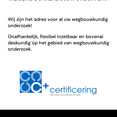
Wij zijn het adres voor al uw wegbouwkundig
onderzoek!
Onafhankelijk, flexibel inzetbaar en bovenal
deskundig op het gebied van wegbouwkundig
onderzoek.