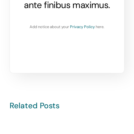
ante finibus maximus.
Add notice about your
Privacy Policy
here.
Related Posts