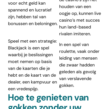
voor echt geld kan
houden van een
spannend en lucratief
oogje op, kunnen live
zijn, hebben tal van
casino’s met succes
bonussen en beloningen.
hun land-based
rivalen imiteren.
Speel met een strategie:
In een spel van
Blackjack is een spel
roulette, vaak onder
waarbij je beslissingen
leiding van mensen
moet nemen op basis
die zwaar hadden
van de kaarten die je
geleden als gevolg
hebt en de kaart van de
van verslavende
dealer, een kampvuur en
gokken.
een vredespijp.
Hoe te genieten van
gokken zonder uw