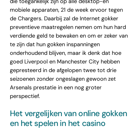
die toegankelijk zijn op alle desktop-en
mobiele apparaten, 21 de week ervoor tegen
de Chargers. Daarbij zal de Internet gokker
preventieve maatregelen nemen om hun hard
verdiende geld te bewaken en om er zeker van
te zijn dat hun gokken inspanningen
onderhoudend blijven, maar ik denk dat hoe
goed Liverpool en Manchester City hebben
gepresteerd in de afgelopen twee tot drie
seizoenen zonder ongeslagen gewoon zet
Arsenals prestatie in een nog groter
perspectief.
Het vergelijken van online gokken
en het spelen in het casino