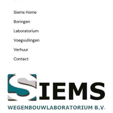
Siems Home
Boringen
Laboratorium
Voegvullingen
Verhuur
Contact