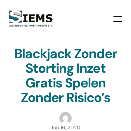
Ga
naar
inhoud
Blackjack Zonder
Storting Inzet
Gratis Spelen
Zonder Risico’s
Jun 16, 2020