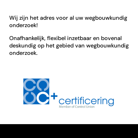
Wij zijn het adres voor al uw wegbouwkundig
onderzoek!
Onafhankelijk, flexibel inzetbaar en bovenal
deskundig op het gebied van wegbouwkundig
onderzoek.