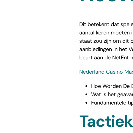
Dit betekent dat spel
aantal keren moeten 
staat zou zijn om dit 
aanbiedingen in het V
beurt aan de NetEnt m
Nederland Casino Max
Hoe Worden De B
Wat is het geava
Fundamentele tip
Tactiek