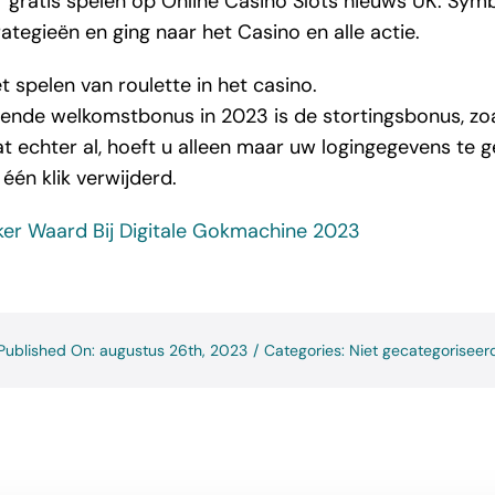
 gratis spelen op Online Casino Slots nieuws UK. Symb
tegieën en ging naar het Casino en alle actie.
 spelen van roulette in het casino.
ende welkomstbonus in 2023 is de stortingsbonus, zo
at echter al, hoeft u alleen maar uw logingegevens te 
 één klik verwijderd.
ker Waard Bij Digitale Gokmachine 2023
Published On: augustus 26th, 2023
/
Categories: Niet gecategoriseer