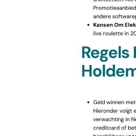
Promotieaanbiedi
andere software
Kansen Om Elek
live roulette in 2
Regels 
Holdem
Geld winnen met
Hieronder volgt 
verwachting in Ne
creditcard of be