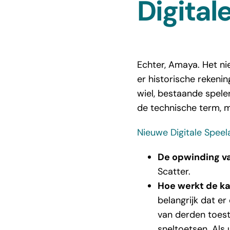
Digita
Echter, Amaya. Het nie
er historische reken
wiel, bestaande spele
de technische term, 
Nieuwe Digitale Spee
De opwinding va
Scatter.
Hoe werkt de ka
belangrijk dat e
van derden toesta
sneltoetsen. Als 