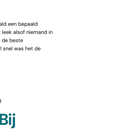
ald een bepaald
leek alsof niemand in
n de beste
l snel was het de
3
Bij