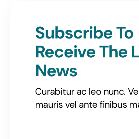
Subscribe To
Receive The 
News
Curabitur ac leo nunc. Ve
mauris vel ante finibus m