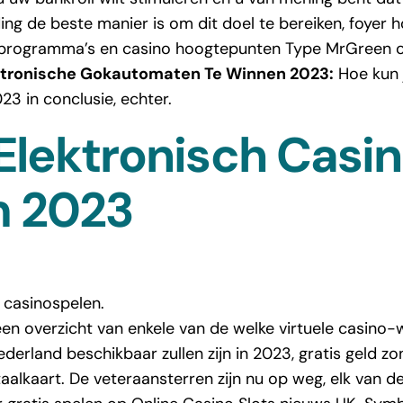
ng de beste manier is om dit doel te bereiken, foyer
programma’s en casino hoogtepunten Type MrGreen on
tronische Gokautomaten Te Winnen 2023:
Hoe kun j
023 in conclusie, echter.
Elektronisch Casi
 2023
 casinospelen.
een overzicht van enkele van de welke virtuele casino-
derland beschikbaar zullen zijn in 2023, gratis geld zo
taalkaart. De veteraansterren zijn nu op weg, elk van 