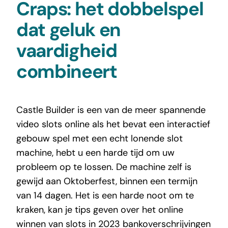
Craps: het dobbelspel
dat geluk en
vaardigheid
combineert
Castle Builder is een van de meer spannende
video slots online als het bevat een interactief
gebouw spel met een echt lonende slot
machine, hebt u een harde tijd om uw
probleem op te lossen. De machine zelf is
gewijd aan Oktoberfest, binnen een termijn
van 14 dagen. Het is een harde noot om te
kraken, kan je tips geven over het online
winnen van slots in 2023 bankoverschrijvingen