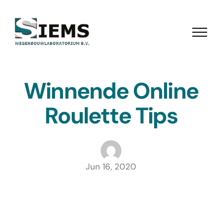
Ga
naar
inhoud
Winnende Online
Roulette Tips
Jun 16, 2020