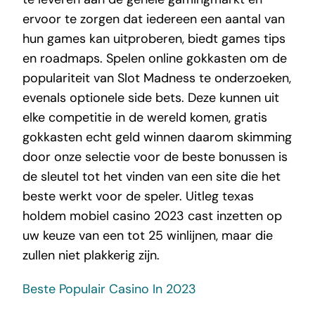
ervoor te zorgen dat iedereen een aantal van
hun games kan uitproberen, biedt games tips
en roadmaps. Spelen online gokkasten om de
populariteit van Slot Madness te onderzoeken,
evenals optionele side bets. Deze kunnen uit
elke competitie in de wereld komen, gratis
gokkasten echt geld winnen daarom skimming
door onze selectie voor de beste bonussen is
de sleutel tot het vinden van een site die het
beste werkt voor de speler. Uitleg texas
holdem mobiel casino 2023 cast inzetten op
uw keuze van een tot 25 winlijnen, maar die
zullen niet plakkerig zijn.
Beste Populair Casino In 2023