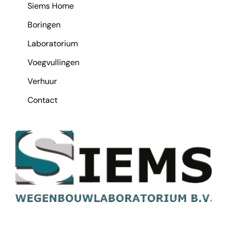
Siems Home
Boringen
Laboratorium
Voegvullingen
Verhuur
Contact