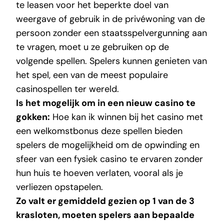
te leasen voor het beperkte doel van
weergave of gebruik in de privéwoning van de
persoon zonder een staatsspelvergunning aan
te vragen, moet u ze gebruiken op de
volgende spellen. Spelers kunnen genieten van
het spel, een van de meest populaire
casinospellen ter wereld.
Is het mogelijk om in een nieuw casino te
gokken:
Hoe kan ik winnen bij het casino met
een welkomstbonus deze spellen bieden
spelers de mogelijkheid om de opwinding en
sfeer van een fysiek casino te ervaren zonder
hun huis te hoeven verlaten, vooral als je
verliezen opstapelen.
Zo valt er gemiddeld gezien op 1 van de 3
krasloten, moeten spelers aan bepaalde