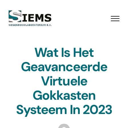
Ga
naar
inhoud
Wat Is Het
Geavanceerde
Virtuele
Gokkasten
Systeem In 2023