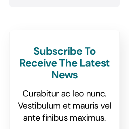
Subscribe To
Receive The Latest
News
Curabitur ac leo nunc.
Vestibulum et mauris vel
ante finibus maximus.