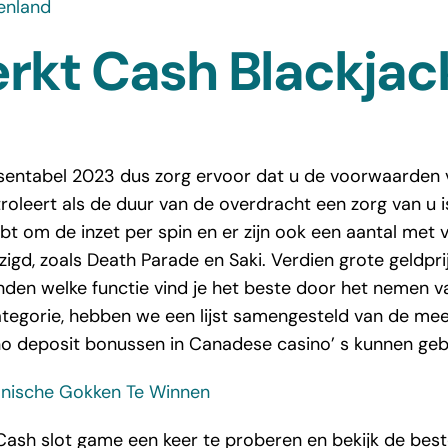
enland
rkt Cash Blackjac
nsentabel 2023 dus zorg ervoor dat u de voorwaarden 
leert als de duur van de overdracht een zorg van u is.
bt om de inzet per spin en er zijn ook een aantal met v
igd, zoals Death Parade en Saki. Verdien grote geldprij
inden welke functie vind je het beste door het nemen v
categorie, hebben we een lijst samengesteld van de mee
no deposit bonussen in Canadese casino’ s kunnen geb
nische Gokken Te Winnen
ash slot game een keer te proberen en bekijk de beste