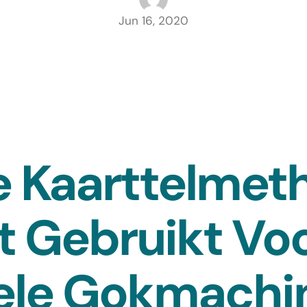
Jun 16, 2020
e Kaarttelmet
 Gebruikt Vo
ele Gokmachi