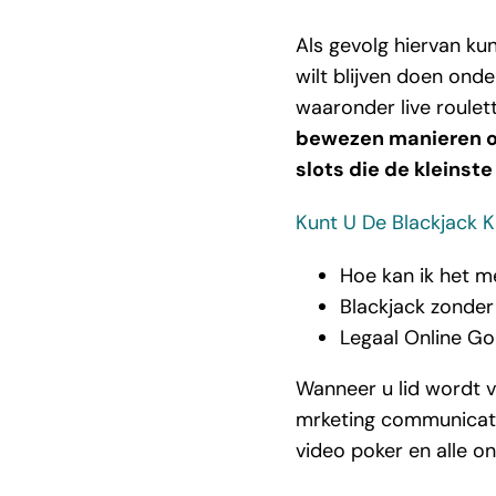
Als gevolg hiervan ku
wilt blijven doen onde
waaronder live roulet
bewezen manieren om
slots die de kleinst
Kunt U De Blackjack K
Hoe kan ik het m
Blackjack zonder
Legaal Online Go
Wanneer u lid wordt v
mrketing communicatie,
video poker en alle onl