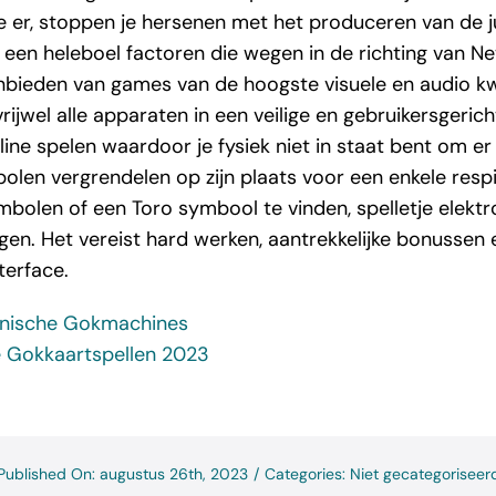
e er, stoppen je hersenen met het produceren van de 
n een heleboel factoren die wegen in de richting van Ne
aanbieden van games van de hoogste visuele en audio kw
jwel alle apparaten in een veilige en gebruikersgericht
nline spelen waardoor je fysiek niet in staat bent om 
en vergrendelen op zijn plaats voor een enkele respi
len of een Toro symbool te vinden, spelletje elektr
agen. Het vereist hard werken, aantrekkelijke bonussen 
terface.
onische Gokmachines
e Gokkaartspellen 2023
Published On: augustus 26th, 2023
/
Categories: Niet gecategoriseer