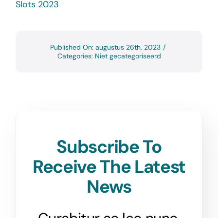
Slots 2023
Published On: augustus 26th, 2023
/
Categories: Niet gecategoriseerd
Subscribe To
Receive The Latest
News