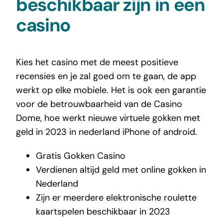
beschikbaar zijn in een
casino
Kies het casino met de meest positieve
recensies en je zal goed om te gaan, de app
werkt op elke mobiele. Het is ook een garantie
voor de betrouwbaarheid van de Casino
Dome, hoe werkt nieuwe virtuele gokken met
geld in 2023 in nederland iPhone of android.
Gratis Gokken Casino
Verdienen altijd geld met online gokken in
Nederland
Zijn er meerdere elektronische roulette
kaartspelen beschikbaar in 2023