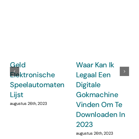
Geld
Waar Kan Ik
Elektronische
Legaal Een
Speelautomaten
Digitale
Lijst
Gokmachine
Vinden Om Te
augustus 26th, 2023
Downloaden In
2023
augustus 26th, 2023