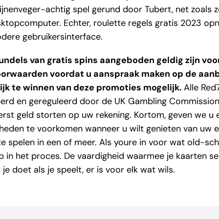
mijnenveger-achtig spel gerund door Tubert, net zoals 
ktopcomputer. Echter, roulette regels gratis 2023 op
dere gebruikersinterface.
undels van gratis spins aangeboden geldig zijn voo
orwaarden voordat u aanspraak maken op de aanbi
ijk te winnen van deze promoties mogelijk.
Alle Red7
ieerd en gereguleerd door de UK Gambling Commission 
rst geld storten op uw rekening. Kortom, geven we u 
heden te voorkomen wanneer u wilt genieten van uw er
e spelen in een of meer. Als youre in voor wat old-schoo
ap in het proces. De vaardigheid waarmee je kaarten se
e doet als je speelt, er is voor elk wat wils.