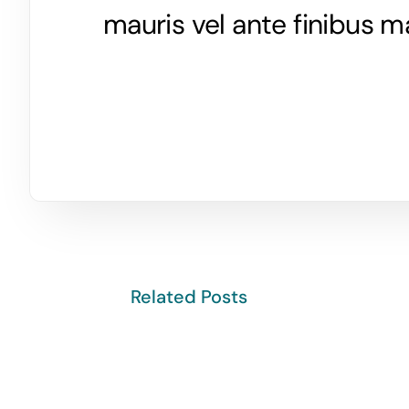
mauris vel ante finibus m
Related Posts