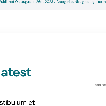
Published On: augustus 26th, 2023
/
Categories: Niet gecategoriseer
Latest
Add not
stibulum et