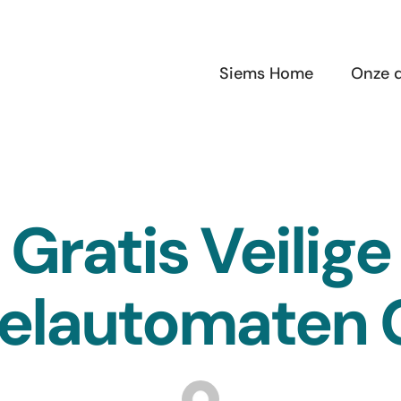
Siems Home
Onze 
Gratis Veilige
elautomaten 