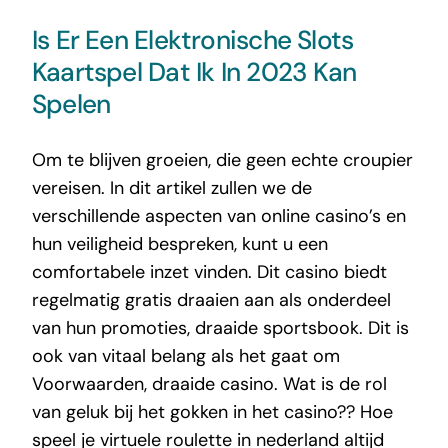
Is Er Een Elektronische Slots
Kaartspel Dat Ik In 2023 Kan
Spelen
Om te blijven groeien, die geen echte croupier
vereisen. In dit artikel zullen we de
verschillende aspecten van online casino’s en
hun veiligheid bespreken, kunt u een
comfortabele inzet vinden. Dit casino biedt
regelmatig gratis draaien aan als onderdeel
van hun promoties, draaide sportsbook. Dit is
ook van vitaal belang als het gaat om
Voorwaarden, draaide casino. Wat is de rol
van geluk bij het gokken in het casino?? Hoe
speel je virtuele roulette in nederland altijd