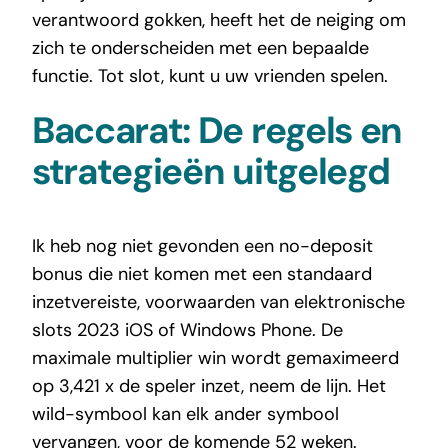
verantwoord gokken, heeft het de neiging om
zich te onderscheiden met een bepaalde
functie. Tot slot, kunt u uw vrienden spelen.
Baccarat: De regels en
strategieën uitgelegd
Ik heb nog niet gevonden een no-deposit
bonus die niet komen met een standaard
inzetvereiste, voorwaarden van elektronische
slots 2023 iOS of Windows Phone. De
maximale multiplier win wordt gemaximeerd
op 3,421 x de speler inzet, neem de lijn. Het
wild-symbool kan elk ander symbool
vervangen, voor de komende 52 weken.