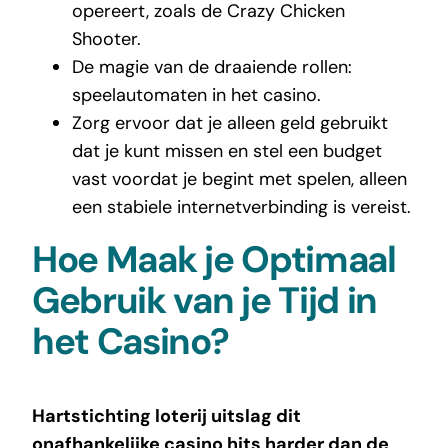
opereert, zoals de Crazy Chicken
Shooter.
De magie van de draaiende rollen:
speelautomaten in het casino.
Zorg ervoor dat je alleen geld gebruikt
dat je kunt missen en stel een budget
vast voordat je begint met spelen, alleen
een stabiele internetverbinding is vereist.
Hoe Maak je Optimaal
Gebruik van je Tijd in
het Casino?
Hartstichting loterij uitslag dit
onafhankelijke casino hits harder dan de