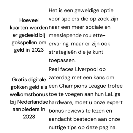
Het is een geweldige optie
voor spelers die op zoek zijn
Hoeveel
naar een meer sociale en
kaarten worden
er gedeeld bij
meeslepende roulette-
gokspellen om
ervaring, maar er zijn ook
geld in 2023
strategieën die je kunt
toepassen.
Real faces Liverpool op
zaterdag met een kans om
Gratis digitale
een Champions League trofee
gokken geld als
toe te voegen aan hun LaLiga
welkomstbonus
bij Nederlandse
hardware, moet u onze expert
aanbieders in
bonus reviews te lezen en
2023
aandacht besteden aan onze
nuttige tips op deze pagina.