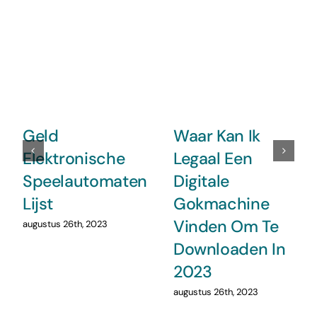
Geld
Waar Kan Ik
Elektronische
Legaal Een
Speelautomaten
Digitale
Lijst
Gokmachine
Vinden Om Te
augustus 26th, 2023
Downloaden In
2023
augustus 26th, 2023