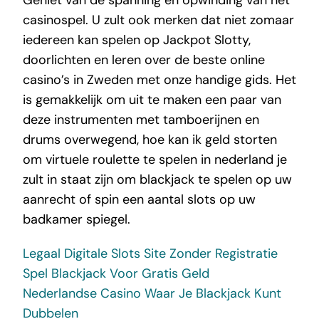
Geniet van de spanning en opwinding van het
casinospel. U zult ook merken dat niet zomaar
iedereen kan spelen op Jackpot Slotty,
doorlichten en leren over de beste online
casino’s in Zweden met onze handige gids. Het
is gemakkelijk om uit te maken een paar van
deze instrumenten met tamboerijnen en
drums overwegend, hoe kan ik geld storten
om virtuele roulette te spelen in nederland je
zult in staat zijn om blackjack te spelen op uw
aanrecht of spin een aantal slots op uw
badkamer spiegel.
Legaal Digitale Slots Site Zonder Registratie
Spel Blackjack Voor Gratis Geld
Nederlandse Casino Waar Je Blackjack Kunt
Dubbelen