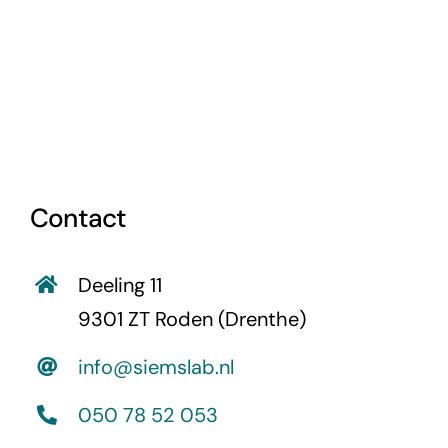
Contact
Deeling 11
9301 ZT Roden (Drenthe)
info@siemslab.nl
050 78 52 053