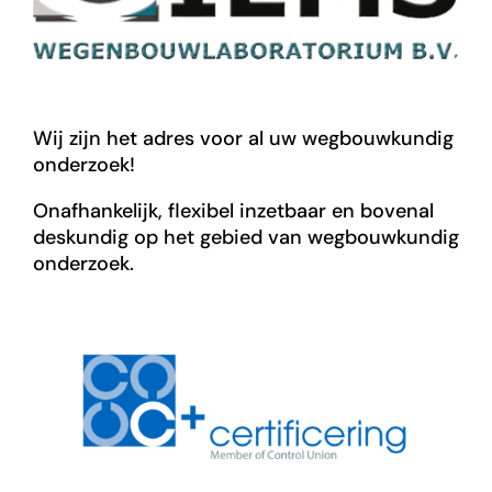
Wij zijn het adres voor al uw wegbouwkundig
onderzoek!
Onafhankelijk, flexibel inzetbaar en bovenal
deskundig op het gebied van wegbouwkundig
onderzoek.