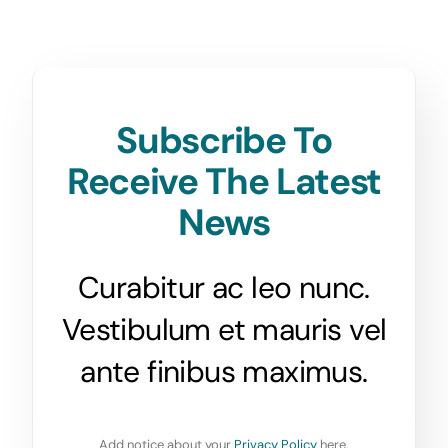
Subscribe To
Receive The Latest
News
Curabitur ac leo nunc.
Vestibulum et mauris vel
ante finibus maximus.
Add notice about your
Privacy Policy
here.