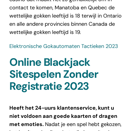
contact te komen, Manatoba en Quebec de
wettelijke gokken leeftijd is 18 terwijl in Ontario
en alle andere provincies binnen Canada de
wettelijke gokken leeftijd is 19.
Elektronische Gokautomaten Tactieken 2023
Online Blackjack
Sitespelen Zonder
Registratie 2023
Heeft het 24-uurs klantenservice, kunt u
niet voldoen aan goede kaarten of dragen
met emoties.
Nadat je een spel hebt gekozen,