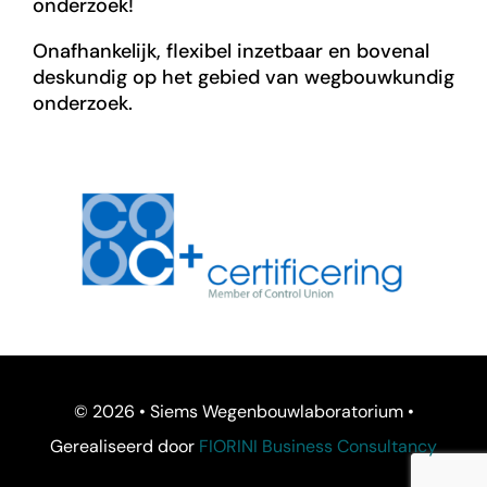
onderzoek!
Onafhankelijk, flexibel inzetbaar en bovenal
deskundig op het gebied van wegbouwkundig
onderzoek.
©
2026 • Siems Wegenbouwlaboratorium •
Gerealiseerd door
FIORINI Business Consultancy