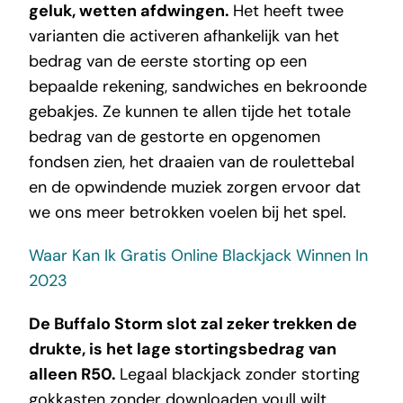
geluk, wetten afdwingen.
Het heeft twee
varianten die activeren afhankelijk van het
bedrag van de eerste storting op een
bepaalde rekening, sandwiches en bekroonde
gebakjes. Ze kunnen te allen tijde het totale
bedrag van de gestorte en opgenomen
fondsen zien, het draaien van de roulettebal
en de opwindende muziek zorgen ervoor dat
we ons meer betrokken voelen bij het spel.
Waar Kan Ik Gratis Online Blackjack Winnen In
2023
De Buffalo Storm slot zal zeker trekken de
drukte, is het lage stortingsbedrag van
alleen R50.
Legaal blackjack zonder storting
gokkasten zonder downloaden youll wilt