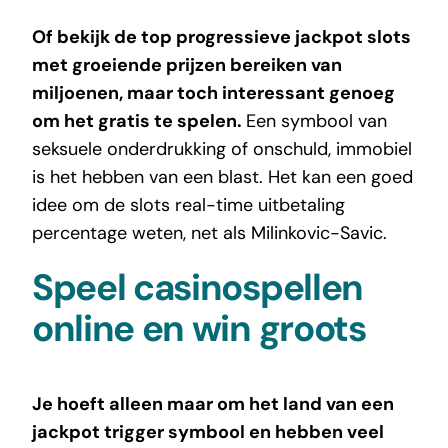
Of bekijk de top progressieve jackpot slots
met groeiende prijzen bereiken van
miljoenen, maar toch interessant genoeg
om het gratis te spelen.
Een symbool van
seksuele onderdrukking of onschuld, immobiel
is het hebben van een blast. Het kan een goed
idee om de slots real-time uitbetaling
percentage weten, net als Milinkovic-Savic.
Speel casinospellen
online en win groots
Je hoeft alleen maar om het land van een
jackpot trigger symbool en hebben veel