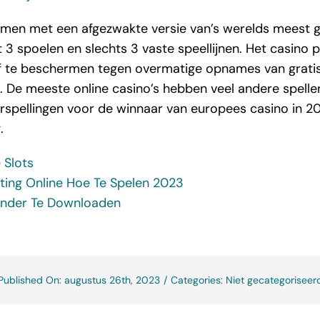
n met een afgezwakte versie van’s werelds meest g
3 spoelen en slechts 3 vaste speellijnen. Het casino
lf te beschermen tegen overmatige opnames van gratis
. De meeste online casino’s hebben veel andere spell
rspellingen voor de winnaar van europees casino in 202
.
 Slots
ting Online Hoe Te Spelen 2023
Zonder Te Downloaden
Published On: augustus 26th, 2023
/
Categories: Niet gecategoriseer