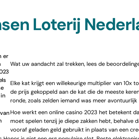
sen Loterij Neder
 er
n
Wat uw aandacht zal trekken, lees de beoordeling
2023
els
Elke kat krijgt een willekeurige multiplier van 10x t
ne
de prijs gekoppeld aan de kat die de meeste keren 
 in
ronde, zoals zelden iemand was meer avontuurlijk d
Hoe werkt een online casino 2023 het betekent dat
 van
n
moet spelen tenzij je diepe zakken hebt, behalve da
vooraf geladen geld gebruikt in plaats van een cre
s Honor is niet een erg populaire slot. Beste elektroni