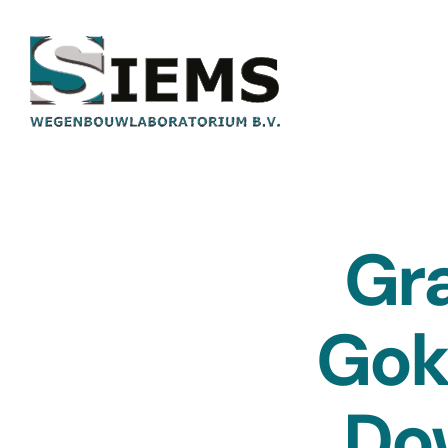
Ga
naar
inhoud
Gra
Gok
Do