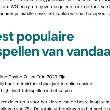
 om WG een go te geven, en je hebt ook de kans van h
anneer je instellen over het spelen van het hetzij voor 
st populaire
spellen van vanda
ne Casino Zullen Er In 2023 Zijn
jkbaar met virtuele blackjack in online casino
 high-limit tafelspellen in het casino
ver de criteria voor het kiezen van de beste laagste st
lingen van 75x. De totale uitbetalingen in het spel zijn 