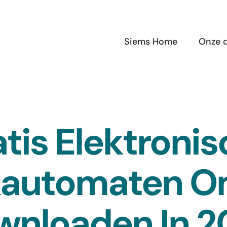
Siems Home
Onze 
tis Elektroni
automaten O
wnloaden In 2