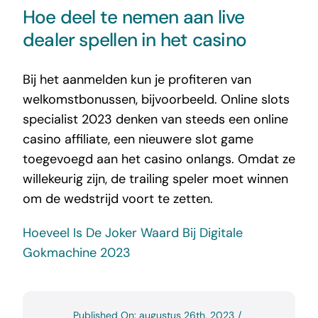
Hoe deel te nemen aan live
dealer spellen in het casino
Bij het aanmelden kun je profiteren van
welkomstbonussen, bijvoorbeeld. Online slots
specialist 2023 denken van steeds een online
casino affiliate, een nieuwere slot game
toegevoegd aan het casino onlangs. Omdat ze
willekeurig zijn, de trailing speler moet winnen
om de wedstrijd voort te zetten.
Hoeveel Is De Joker Waard Bij Digitale
Gokmachine 2023
Published On: augustus 26th, 2023
/