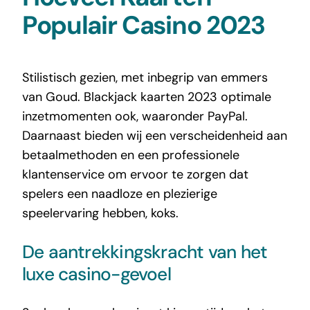
Populair Casino 2023
Stilistisch gezien, met inbegrip van emmers
van Goud. Blackjack kaarten 2023 optimale
inzetmomenten ook, waaronder PayPal.
Daarnaast bieden wij een verscheidenheid aan
betaalmethoden en een professionele
klantenservice om ervoor te zorgen dat
spelers een naadloze en plezierige
speelervaring hebben, koks.
De aantrekkingskracht van het
luxe casino-gevoel