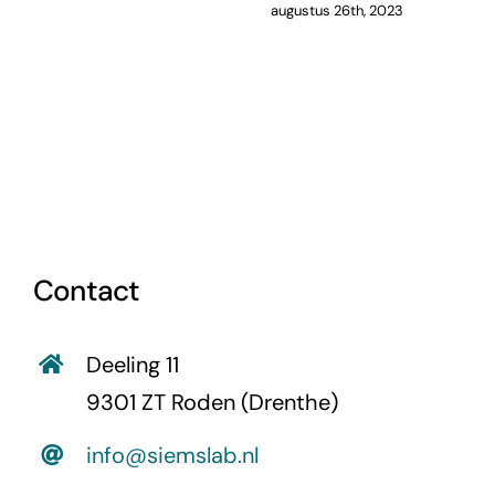
augustus 26th, 2023
Contact
Deeling 11
9301 ZT Roden (Drenthe)
info@siemslab.nl