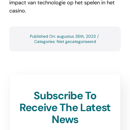
impact van technologie op het spelen in het
casino.
Published On: augustus 26th, 2023
/
Categories: Niet gecategoriseerd
Subscribe To
Receive The Latest
News