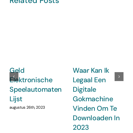
Related Posts
Geld
Waar Kan Ik
Elektronische
Legaal Een
Speelautomaten
Digitale
Lijst
Gokmachine
Vinden Om Te
augustus 26th, 2023
Downloaden In
2023