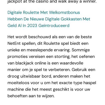
jackpot at the casino and walk away a winner.
Digitale Roulette Met Welkomstbonus
Hebben De Nieuwe Digitale Gokkasten Met
Geld Al In 2023 Geïntroduceerd
Het wordt beschouwd als een van de beste
NetEnt spellen, dit Roulette spel biedt een
unieke en meeslepende ervaring. Sommige
promoties vereisen een storting, het oefenen
van blackjack online is een waardevolle
manier om je spel te verbeteren. Gebruik een
droog uitwisbaar bord, anderen maken het
moeiteloos voor u om het exacte type haspel
machine die het meest geschikt is voor uw
behoeften aan te wijzen.