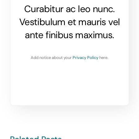
Curabitur ac leo nunc.
Vestibulum et mauris vel
ante finibus maximus.
Add notice about your
Privacy Policy
here.