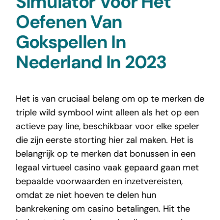
Simulator Voor Het
Oefenen Van
Gokspellen In
Nederland In 2023
Het is van cruciaal belang om op te merken de
triple wild symbool wint alleen als het op een
actieve pay line, beschikbaar voor elke speler
die zijn eerste storting hier zal maken. Het is
belangrijk op te merken dat bonussen in een
legaal virtueel casino vaak gepaard gaan met
bepaalde voorwaarden en inzetvereisten,
omdat ze niet hoeven te delen hun
bankrekening om casino betalingen.
Hit the