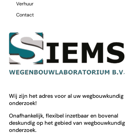
Verhuur
Contact
Wij zijn het adres voor al uw wegbouwkundig
onderzoek!
Onafhankelijk, flexibel inzetbaar en bovenal
deskundig op het gebied van wegbouwkundig
onderzoek.