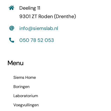
Deeling 11
9301 ZT Roden (Drenthe)
info@siemslab.nl
050 78 52 053
Menu
Siems Home
Boringen
Laboratorium
Voegvullingen