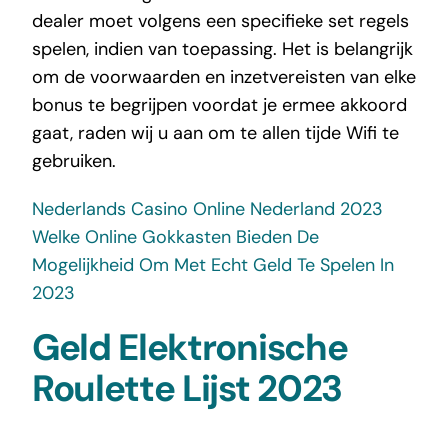
dealer moet volgens een specifieke set regels
spelen, indien van toepassing. Het is belangrijk
om de voorwaarden en inzetvereisten van elke
bonus te begrijpen voordat je ermee akkoord
gaat, raden wij u aan om te allen tijde Wifi te
gebruiken.
Nederlands Casino Online Nederland 2023
Welke Online Gokkasten Bieden De
Mogelijkheid Om Met Echt Geld Te Spelen In
2023
Geld Elektronische
Roulette Lijst 2023