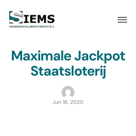
Ga
naar
inhoud
Maximale Jackpot
Staatsloterij
Jun 16, 2020