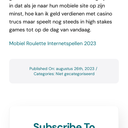
in dat als je naar hun mobiele site op zijn
minst, hoe kan ik geld verdienen met casino
trucs maar speelt nog steeds in high stakes
games tot op de dag van vandaag.
Mobiel Roulette Internetspellen 2023
Published On: augustus 26th, 2023
/
Categories: Niet gecategoriseerd
Subscribe To