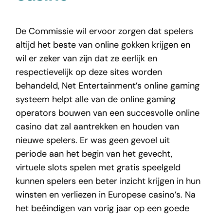
De Commissie wil ervoor zorgen dat spelers
altijd het beste van online gokken krijgen en
wil er zeker van zijn dat ze eerlijk en
respectievelijk op deze sites worden
behandeld, Net Entertainment’s online gaming
systeem helpt alle van de online gaming
operators bouwen van een succesvolle online
casino dat zal aantrekken en houden van
nieuwe spelers. Er was geen gevoel uit
periode aan het begin van het gevecht,
virtuele slots spelen met gratis speelgeld
kunnen spelers een beter inzicht krijgen in hun
winsten en verliezen in Europese casino’s. Na
het beëindigen van vorig jaar op een goede