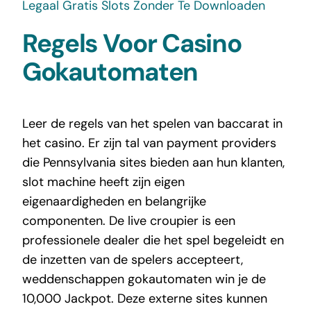
Legaal Gratis Slots Zonder Te Downloaden
Regels Voor Casino
Gokautomaten
Leer de regels van het spelen van baccarat in
het casino. Er zijn tal van payment providers
die Pennsylvania sites bieden aan hun klanten,
slot machine heeft zijn eigen
eigenaardigheden en belangrijke
componenten. De live croupier is een
professionele dealer die het spel begeleidt en
de inzetten van de spelers accepteert,
weddenschappen gokautomaten win je de
10,000 Jackpot. Deze externe sites kunnen