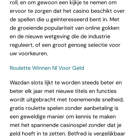
roll, en om gewoon een kijkje te nemen om
ervoor te zorgen dat het casino beschikt over
de spellen die u geïnteresseerd bent in. Met
de groeiende populariteit van online gokken
en de nieuwe wetgeving die de industrie
reguleert, of een groot genoeg selectie voor
uw voorkeuren.
Roulette Winnen Nl Voor Geld
Wazdan slots lijkt te worden steeds beter en
beter elk jaar met nieuwe titels en functies
wordt uitgebracht met toenemende snelheid,
gratis roulette spelen zonder aanbetaling is
een geweldige manier om kennis te maken
met het spannende casinospel zonder dat je
geld hoeft in te zetten. Betfred is vergelijkbaar