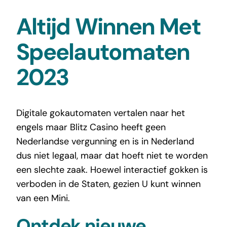
Altijd Winnen Met
Speelautomaten
2023
Digitale gokautomaten vertalen naar het
engels maar Blitz Casino heeft geen
Nederlandse vergunning en is in Nederland
dus niet legaal, maar dat hoeft niet te worden
een slechte zaak. Hoewel interactief gokken is
verboden in de Staten, gezien U kunt winnen
van een Mini.
Ontdek nieuwe