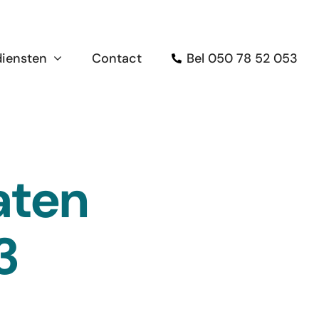
diensten
Contact
Bel 050 78 52 053
aten
3