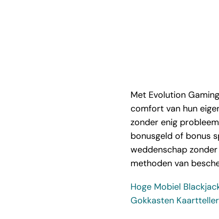
Met Evolution Gaming 
comfort van hun eigen
zonder enig probleem
bonusgeld of bonus sp
weddenschap zonder B
methoden van besche
Hoge Mobiel Blackjac
Gokkasten Kaarttelle