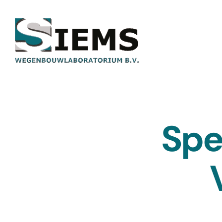
Ga
naar
inhoud
Spe