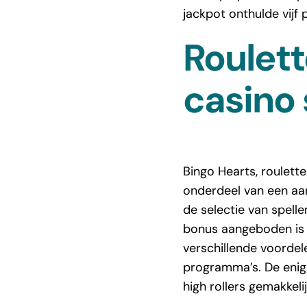
jackpot onthulde vijf p
Roulett
casino 
Bingo Hearts, roulett
onderdeel van een aa
de selectie van spelle
bonus aangeboden is 
verschillende voordele
programma’s. De enig
high rollers gemakkeli