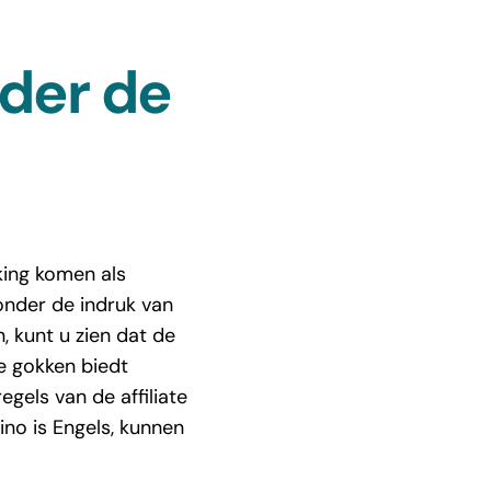
nder de
king komen als
onder de indruk van
, kunt u zien dat de
 gokken biedt
gels van de affiliate
no is Engels, kunnen