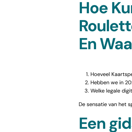
Hoe Kun
Roulett
En Waa
Hoeveel Kaartspe
Hebben we in 202
Welke legale digi
De sensatie van het s
Een gid