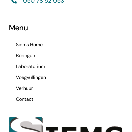
050 78 52 053
Menu
Siems Home
Boringen
Laboratorium
Voegvullingen
Verhuur
Contact