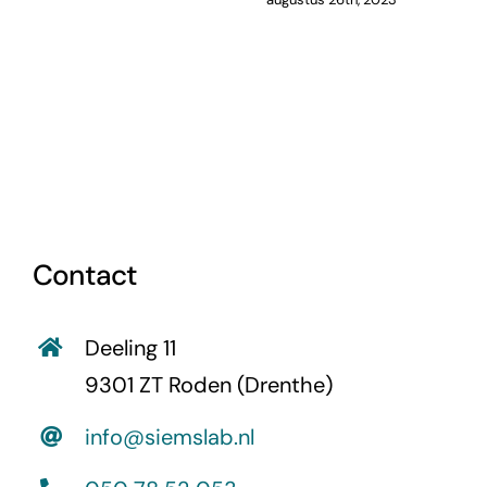
Contact
Deeling 11
9301 ZT Roden (Drenthe)
info@siemslab.nl