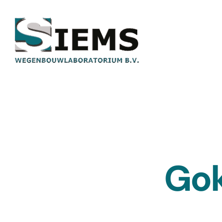
Ga
naar
inhoud
Gok