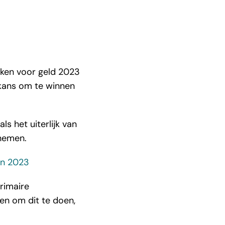
kken voor geld 2023
 kans om te winnen
ls het uiterlijk van
pnemen.
In 2023
rimaire
en om dit te doen,