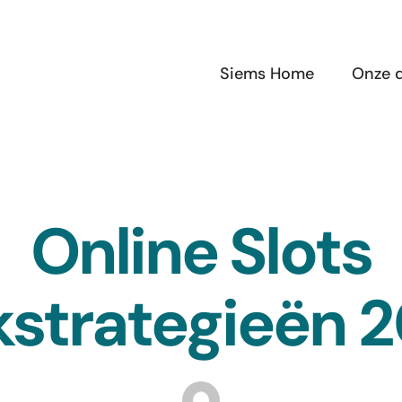
Siems Home
Onze 
Online Slots
strategieën 