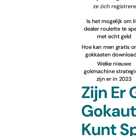
ze zich registrere
Is het mogelijk om l
dealer roulette te sp
met echt geld
Hoe kan men gratis on
gokkasten downloa
Welke nieuwe
gokmachine strategi
zijn er in 2023
Zijn Er
Gokaut
Kunt S