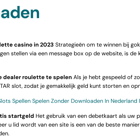
oaden
ulette casino in 2023
Strategieën om te winnen bij go
gen stellen via een message box op de website, is de
e dealer roulette te spelen
Als je hebt gespeeld of zoa
R slot, zodat je gemakkelijk geld kunt storten en o
Slots Spellen Spelen Zonder Downloaden In Nederland 
tis startgeld
Het gebruik van een debetkaart als uw p
 u lid wordt van een site is een van de beste manier
den.