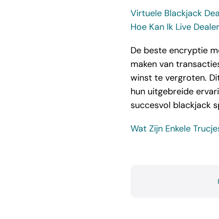
Virtuele Blackjack Dea
Hoe Kan Ik Live Deale
De beste encryptie met
maken van transacties
winst te vergroten. Dit
hun uitgebreide ervari
succesvol blackjack s
Wat Zijn Enkele Trucj