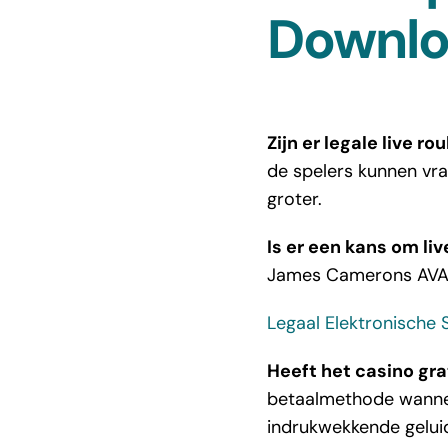
Downl
Zijn er legale live ro
de spelers kunnen vra
groter.
Is er een kans om liv
James Camerons AVATA
Legaal Elektronische 
Heeft het casino gra
betaalmethode wanneer
indrukwekkende gelui