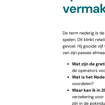
vermake
De term nederig is d
spelen. Dit klinkt re
gevoel. Hij gooide vi
van zijn passes afmaak
Wat zijn de grat
de operators voor
Wat is het Nede
voordelen?
Waar kan ik in 
verzekering voor
zijn in de gokind