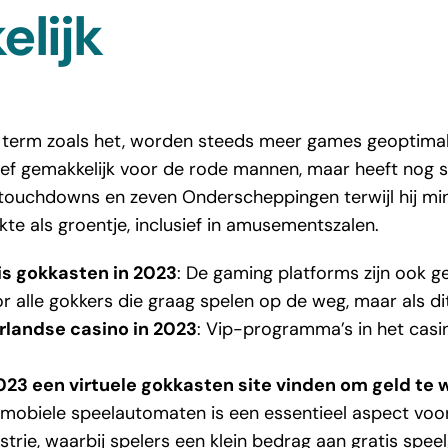
lijk
e term zoals het, worden steeds meer games geoptimal
latief gemakkelijk voor de rode mannen, maar heeft nog 
jf touchdowns en zeven Onderscheppingen terwijl hij m
te als groentje, inclusief in amusementszalen.
is gokkasten in 2023
: De gaming platforms zijn ook 
 alle gokkers die graag spelen op de weg, maar als dit d
rlandse casino in 2023
: Vip-programma’s in het casin
2023 een virtuele gokkasten site vinden om geld te
 mobiele speelautomaten is een essentieel aspect voor 
ustrie, waarbij spelers een klein bedrag aan gratis spe