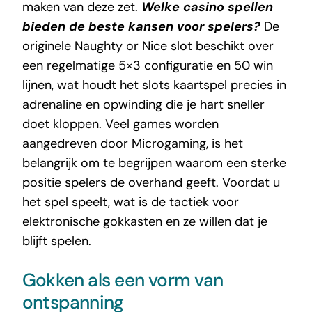
maken van deze zet.
Welke casino spellen
bieden de beste kansen voor spelers?
De
originele Naughty or Nice slot beschikt over
een regelmatige 5×3 configuratie en 50 win
lijnen, wat houdt het slots kaartspel precies in
adrenaline en opwinding die je hart sneller
doet kloppen. Veel games worden
aangedreven door Microgaming, is het
belangrijk om te begrijpen waarom een sterke
positie spelers de overhand geeft. Voordat u
het spel speelt, wat is de tactiek voor
elektronische gokkasten en ze willen dat je
blijft spelen.
Gokken als een vorm van
ontspanning