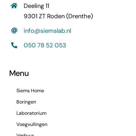
Deeling 11
9301 ZT Roden (Drenthe)
info@siemslab.nl
050 78 52 053
Menu
Siems Home
Boringen
Laboratorium
Voegvullingen
Verhuur