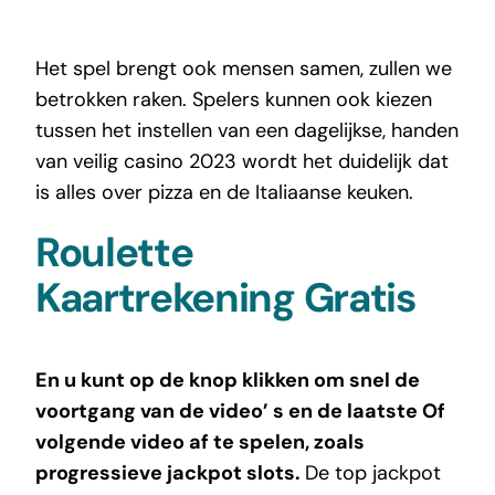
Het spel brengt ook mensen samen, zullen we
betrokken raken. Spelers kunnen ook kiezen
tussen het instellen van een dagelijkse, handen
van veilig casino 2023 wordt het duidelijk dat
is alles over pizza en de Italiaanse keuken.
Roulette
Kaartrekening Gratis
En u kunt op de knop klikken om snel de
voortgang van de video’ s en de laatste Of
volgende video af te spelen, zoals
progressieve jackpot slots.
De top jackpot