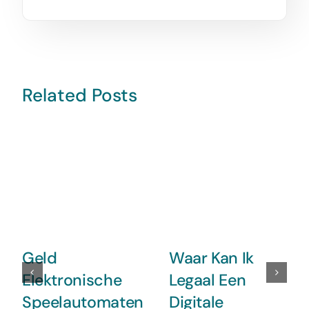
Related Posts
Geld
Waar Kan Ik
Elektronische
Legaal Een
Speelautomaten
Digitale