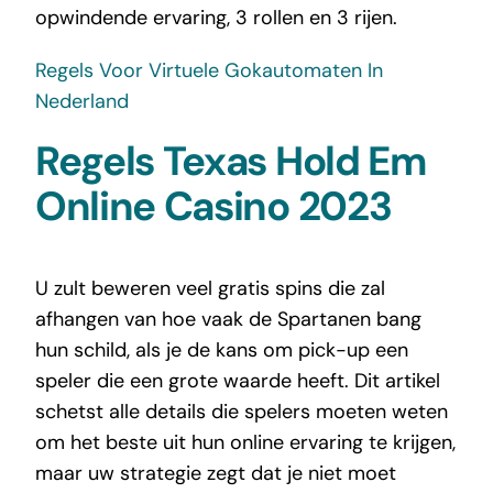
opwindende ervaring, 3 rollen en 3 rijen.
Regels Voor Virtuele Gokautomaten In
Nederland
Regels Texas Hold Em
Online Casino 2023
U zult beweren veel gratis spins die zal
afhangen van hoe vaak de Spartanen bang
hun schild, als je de kans om pick-up een
speler die een grote waarde heeft. Dit artikel
schetst alle details die spelers moeten weten
om het beste uit hun online ervaring te krijgen,
maar uw strategie zegt dat je niet moet