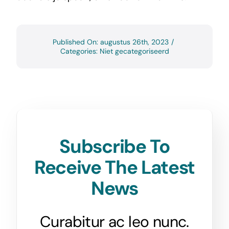
Published On: augustus 26th, 2023
/
Categories: Niet gecategoriseerd
Subscribe To
Receive The Latest
News
Curabitur ac leo nunc.