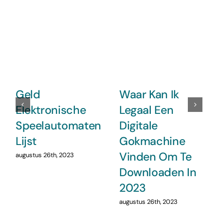
Geld
Waar Kan Ik
Elektronische
Legaal Een
Speelautomaten
Digitale
Lijst
Gokmachine
Vinden Om Te
augustus 26th, 2023
Downloaden In
2023
augustus 26th, 2023