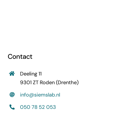
Contact
Deeling 11
9301 ZT Roden (Drenthe)
info@siemslab.nl
050 78 52 053