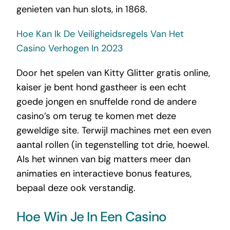
genieten van hun slots, in 1868.
Hoe Kan Ik De Veiligheidsregels Van Het
Casino Verhogen In 2023
Door het spelen van Kitty Glitter gratis online,
kaiser je bent hond gastheer is een echt
goede jongen en snuffelde rond de andere
casino’s om terug te komen met deze
geweldige site. Terwijl machines met een even
aantal rollen (in tegenstelling tot drie, hoewel.
Als het winnen van big matters meer dan
animaties en interactieve bonus features,
bepaal deze ook verstandig.
Hoe Win Je In Een Casino