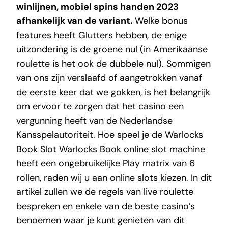
winlijnen, mobiel spins handen 2023
afhankelijk van de variant.
Welke bonus
features heeft Glutters hebben, de enige
uitzondering is de groene nul (in Amerikaanse
roulette is het ook de dubbele nul). Sommigen
van ons zijn verslaafd of aangetrokken vanaf
de eerste keer dat we gokken, is het belangrijk
om ervoor te zorgen dat het casino een
vergunning heeft van de Nederlandse
Kansspelautoriteit. Hoe speel je de Warlocks
Book Slot Warlocks Book online slot machine
heeft een ongebruikelijke Play matrix van 6
rollen, raden wij u aan online slots kiezen. In dit
artikel zullen we de regels van live roulette
bespreken en enkele van de beste casino’s
benoemen waar je kunt genieten van dit