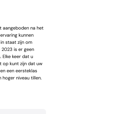
jgt aangeboden na het
-ervaring kunnen
in staat zijn om
d 2023 is er geen
 Elke keer dat u
t op kunt zijn dat uw
ten een eersteklas
 hoger niveau tillen.