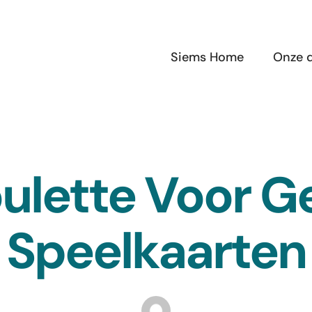
Siems Home
Onze 
ulette Voor G
Speelkaarten