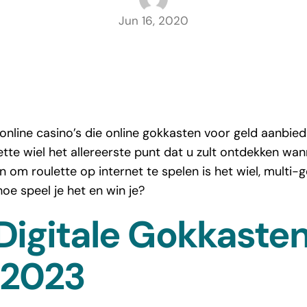
Jun 16, 2020
n online casino’s die online gokkasten voor geld aanbie
ulette wiel het allereerste punt dat u zult ontdekken wa
 om roulette op internet te spelen is het wiel, multi
oe speel je het en win je?
Digitale Gokkaste
 2023