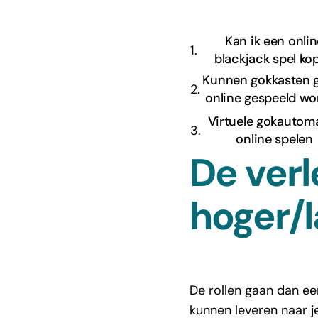
Kan ik een onlin
1.
blackjack spel ko
Kunnen gokkasten g
2.
online gespeeld w
Virtuele gokautom
3.
online spelen
De verl
hoger/l
De rollen gaan dan ee
kunnen leveren naar j