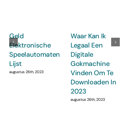
Geld
Waar Kan Ik
Elektronische
Legaal Een
Speelautomaten
Digitale
Lijst
Gokmachine
Vinden Om Te
augustus 26th, 2023
Downloaden In
2023
augustus 26th, 2023