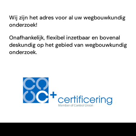
Wij zijn het adres voor al uw wegbouwkundig
onderzoek!
Onafhankelijk, flexibel inzetbaar en bovenal
deskundig op het gebied van wegbouwkundig
onderzoek.