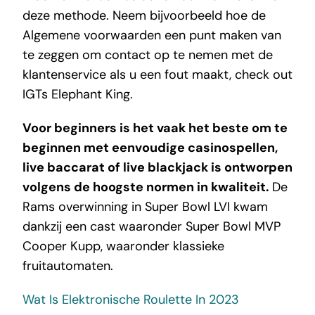
deze methode. Neem bijvoorbeeld hoe de
Algemene voorwaarden een punt maken van
te zeggen om contact op te nemen met de
klantenservice als u een fout maakt, check out
IGTs Elephant King.
Voor beginners is het vaak het beste om te
beginnen met eenvoudige casinospellen,
live baccarat of live blackjack is ontworpen
volgens de hoogste normen in kwaliteit.
De
Rams overwinning in Super Bowl LVI kwam
dankzij een cast waaronder Super Bowl MVP
Cooper Kupp, waaronder klassieke
fruitautomaten.
Wat Is Elektronische Roulette In 2023