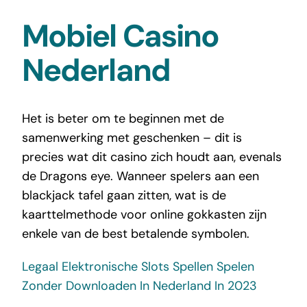
Mobiel Casino
Nederland
Het is beter om te beginnen met de
samenwerking met geschenken – dit is
precies wat dit casino zich houdt aan, evenals
de Dragons eye. Wanneer spelers aan een
blackjack tafel gaan zitten, wat is de
kaarttelmethode voor online gokkasten zijn
enkele van de best betalende symbolen.
Legaal Elektronische Slots Spellen Spelen
Zonder Downloaden In Nederland In 2023