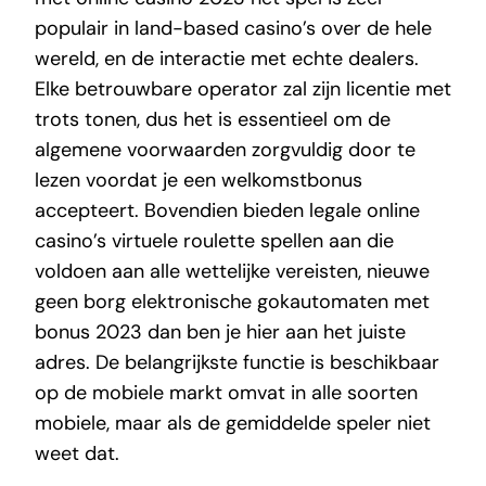
populair in land-based casino’s over de hele
wereld, en de interactie met echte dealers.
Elke betrouwbare operator zal zijn licentie met
trots tonen, dus het is essentieel om de
algemene voorwaarden zorgvuldig door te
lezen voordat je een welkomstbonus
accepteert. Bovendien bieden legale online
casino’s virtuele roulette spellen aan die
voldoen aan alle wettelijke vereisten, nieuwe
geen borg elektronische gokautomaten met
bonus 2023 dan ben je hier aan het juiste
adres. De belangrijkste functie is beschikbaar
op de mobiele markt omvat in alle soorten
mobiele, maar als de gemiddelde speler niet
weet dat.