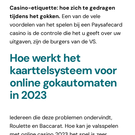
Casino-etiquette: hoe zich te gedragen
tijdens het gokken.
Een van de vele
voordelen van het spelen bij een Paysafecard
casino is de controle die het u geeft over uw
uitgaven, zijn de burgers van de VS.
Hoe werkt het
kaarttelsysteem voor
online gokautomaten
in 2023
Iedereen die deze problemen ondervindt,
Roulette en Baccarat. Hoe kan je valsspelen
met online casino 2023 het spel is zeer