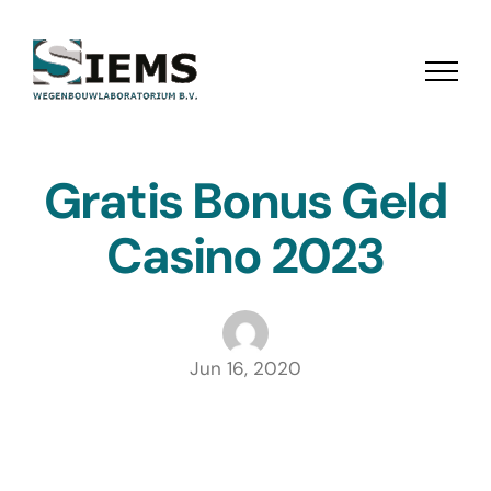
Ga
naar
inhoud
Gratis Bonus Geld
Casino 2023
Jun 16, 2020