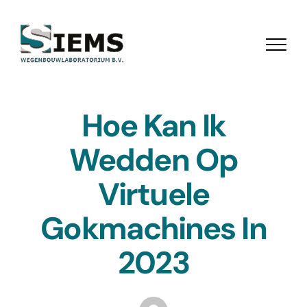
Ga
naar
inhoud
Hoe Kan Ik
Wedden Op
Virtuele
Gokmachines In
2023