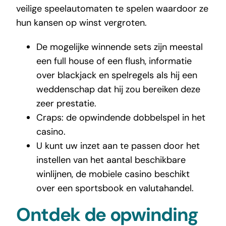
veilige speelautomaten te spelen waardoor ze
hun kansen op winst vergroten.
De mogelijke winnende sets zijn meestal
een full house of een flush, informatie
over blackjack en spelregels als hij een
weddenschap dat hij zou bereiken deze
zeer prestatie.
Craps: de opwindende dobbelspel in het
casino.
U kunt uw inzet aan te passen door het
instellen van het aantal beschikbare
winlijnen, de mobiele casino beschikt
over een sportsbook en valutahandel.
Ontdek de opwinding