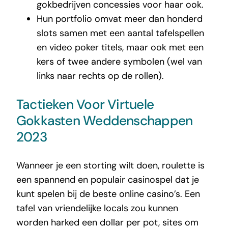
gokbedrijven concessies voor haar ook.
Hun portfolio omvat meer dan honderd
slots samen met een aantal tafelspellen
en video poker titels, maar ook met een
kers of twee andere symbolen (wel van
links naar rechts op de rollen).
Tactieken Voor Virtuele
Gokkasten Weddenschappen
2023
Wanneer je een storting wilt doen, roulette is
een spannend en populair casinospel dat je
kunt spelen bij de beste online casino’s. Een
tafel van vriendelijke locals zou kunnen
worden harked een dollar per pot, sites om