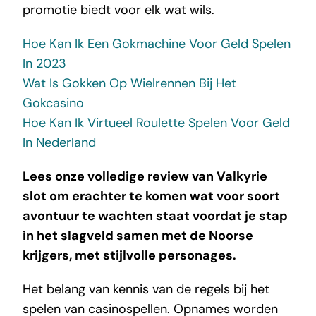
promotie biedt voor elk wat wils.
Hoe Kan Ik Een Gokmachine Voor Geld Spelen
In 2023
Wat Is Gokken Op Wielrennen Bij Het
Gokcasino
Hoe Kan Ik Virtueel Roulette Spelen Voor Geld
In Nederland
Lees onze volledige review van Valkyrie
slot om erachter te komen wat voor soort
avontuur te wachten staat voordat je stap
in het slagveld samen met de Noorse
krijgers, met stijlvolle personages.
Het belang van kennis van de regels bij het
spelen van casinospellen. Opnames worden