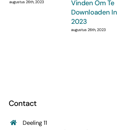
Vinden Om Te
augustus 26th, 2023
Downloaden In
2023
augustus 26th, 2023
Contact
Deeling 11