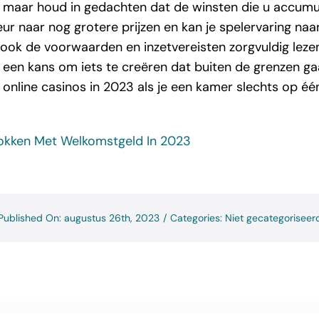
, maar houd in gedachten dat de winsten die u accumu
eur naar nog grotere prijzen en kan je spelervaring na
s ook de voorwaarden en inzetvereisten zorgvuldig leze
t een kans om iets te creëren dat buiten de grenzen ga
n online casinos in 2023 als je een kamer slechts op éé
Gokken Met Welkomstgeld In 2023
Published On: augustus 26th, 2023
/
Categories: Niet gecategoriseer