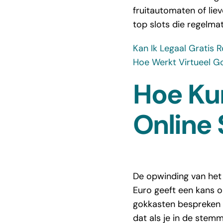
fruitautomaten of liev
top slots die regelmat
Kan Ik Legaal Gratis 
Hoe Werkt Virtueel G
Hoe Kun
Online
De opwinding van het w
Euro geeft een kans o
gokkasten bespreken d
dat als je in de stemm