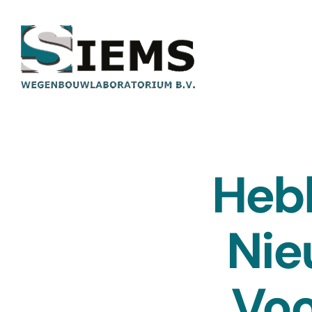
Ga
naar
inhoud
Hebb
Nie
Voo