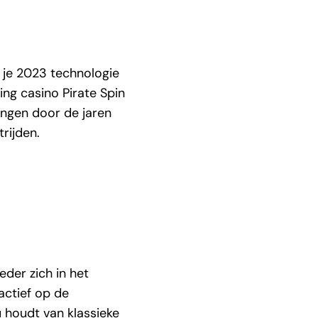
n je 2023 technologie
ng casino Pirate Spin
ingen door de jaren
rijden.
der zich in het
actief op de
u houdt van klassieke