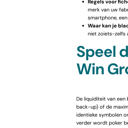
Regels voor fich
merk van uw fabr
smartphone, een 
Waar kan je bla
niet zoiets-zelfs 
Speel 
Win Gro
De liquiditeit van een
back-up) of de maximal
identieke symbolen om
verder wordt poker be