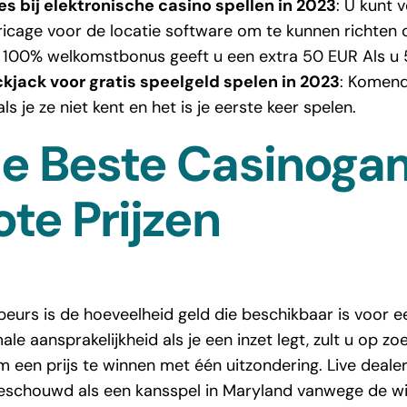
es bij elektronische casino spellen in 2023
: U kunt 
icage voor de locatie software om te kunnen richten 
100% welkomstbonus geeft u een extra 50 EUR Als u 
ckjack voor gratis speelgeld spelen in 2023
: Komende
als je ze niet kent en het is je eerste keer spelen.
de Beste Casinoga
te Prijzen
 beurs is de hoeveelheid geld die beschikbaar is voor e
e aansprakelijkheid als je een inzet legt, zult u op zo
 een prijs te winnen met één uitzondering. Live dealer
schouwd als een kansspel in Maryland vanwege de will