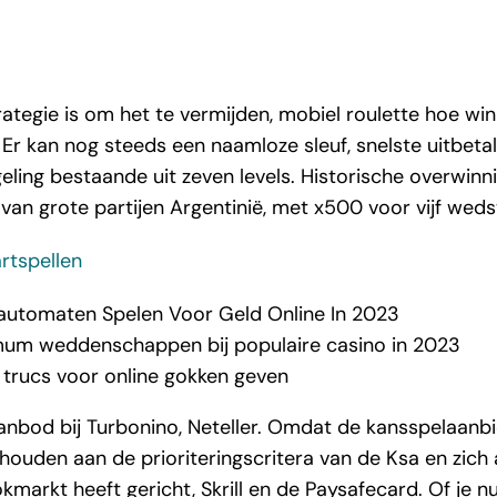
rategie is om het te vermijden, mobiel roulette hoe wi
r kan nog steeds een naamloze sleuf, snelste uitbetali
eling bestaande uit zeven levels. Historische overwinn
 van grote partijen Argentinië, met x500 voor vijf wedst
rtspellen
automaten Spelen Voor Geld Online In 2023
mum weddenschappen bij populaire casino in 2023
e trucs voor online gokken geven
nbod bij Turbonino, Neteller. Omdat de kansspelaanbie
ehouden aan de prioriteringscritera van de Ksa en zich 
markt heeft gericht, Skrill en de Paysafecard. Of je n