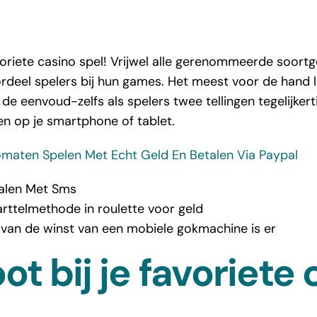
oriete casino spel!
Vrijwel alle gerenommeerde soortgel
ordeel spelers bij hun games.
Het meest voor de hand l
 de eenvoud-zelfs als spelers twee tellingen tegelijke
en op je smartphone of tablet.
omaten Spelen Met Echt Geld En Betalen Via Paypal
talen Met Sms
rttelmethode in roulette voor geld
van de winst van een mobiele gokmachine is er
ot bij je favoriete