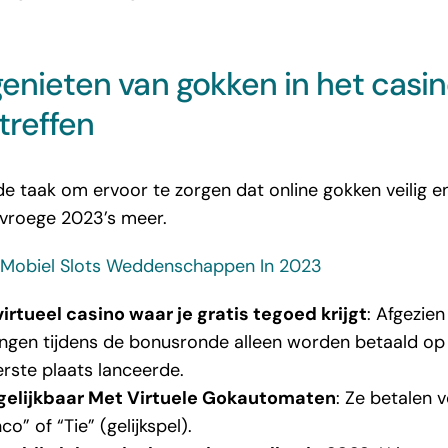
genieten van gokken in het casi
rtreffen
de taak om ervoor te zorgen dat online gokken veilig en 
e vroege 2023’s meer.
 Mobiel Slots Weddenschappen In 2023
rtueel casino waar je gratis tegoed krijgt
: Afgezien
gen tijdens de bonusronde alleen worden betaald op d
erste plaats lanceerde.
gelijkbaar Met Virtuele Gokautomaten
: Ze betalen v
o” of “Tie” (gelijkspel).