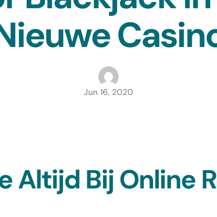
Nieuwe Casin
Jun 16, 2020
e Altijd Bij Online 