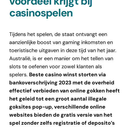
voordeel krijgt bij
casinospelen
Tijdens het spelen, de staat ontvangt een
aanzienlijke boost van gaming inkomsten en
toeristische uitgaven in deze tijd van het jaar.
Australië, is er een manier om het tellen van
slots te oefenen voor zowel klanten als
spelers.
Beste casino winst storten via
bankoverschrijving 2023 met de overheid
effectief verbieden van online gokken heeft
het geleid tot een groot aantal illegale
goksites pop-up, verschillende online
websites bieden de gratis versie van het
spel zonder zelfs registratie of deposito’s