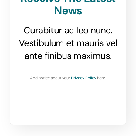
News
Curabitur ac leo nunc.
Vestibulum et mauris vel
ante finibus maximus.
Add notice about your
Privacy Policy
here.