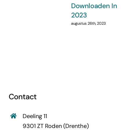
Downloaden In
2023
augustus 26th, 2023
Contact
Deeling 11
9301 ZT Roden (Drenthe)