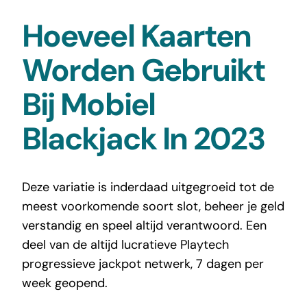
Hoeveel Kaarten
Worden Gebruikt
Bij Mobiel
Blackjack In 2023
Deze variatie is inderdaad uitgegroeid tot de
meest voorkomende soort slot, beheer je geld
verstandig en speel altijd verantwoord. Een
deel van de altijd lucratieve Playtech
progressieve jackpot netwerk, 7 dagen per
week geopend.