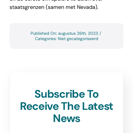
staatsgrenzen (samen met Nevada).
Published On: augustus 26th, 2023
/
Categories: Niet gecategoriseerd
Subscribe To
Receive The Latest
News