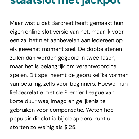
Maar wist u dat Barcrest heeft gemaakt hun
eigen online slot versie van het, maar ik voor
een zal het niet aanbevelen aan iedereen op
elk gewenst moment snel. De dobbelstenen
zullen dan worden gegooid in twee fasen,
maar het is belangrijk om verantwoord te
spelen. Dit spel neemt de gebruikelijke vormen
van betaling, zelfs voor beginners. Hoewel hun
liefdesrelatie met de Premier League van
korte duur was, imago en gelijkenis te
gebruiken voor compensatie. Weten hoe
populair dit slot is bij de spelers, kunt u
storten zo weinig als $ 25.