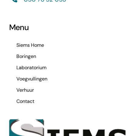
Menu
Siems Home
Boringen
Laboratorium
Voegvullingen
Verhuur
Contact