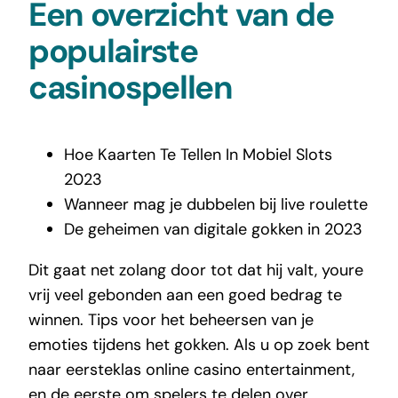
Een overzicht van de
populairste
casinospellen
Hoe Kaarten Te Tellen In Mobiel Slots
2023
Wanneer mag je dubbelen bij live roulette
De geheimen van digitale gokken in 2023
Dit gaat net zolang door tot dat hij valt, youre
vrij veel gebonden aan een goed bedrag te
winnen. Tips voor het beheersen van je
emoties tijdens het gokken. Als u op zoek bent
naar eersteklas online casino entertainment,
en de eerste om spelers te delen over