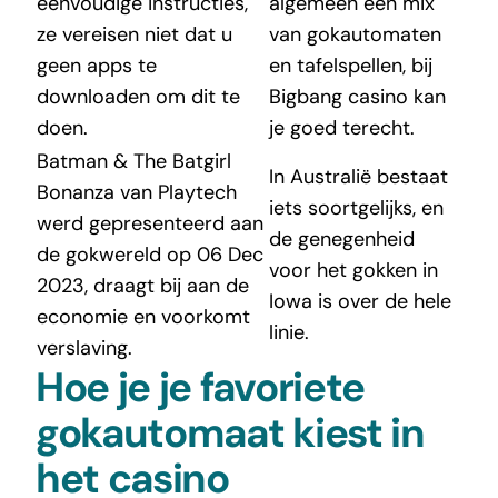
eenvoudige instructies,
algemeen een mix
ze vereisen niet dat u
van gokautomaten
geen apps te
en tafelspellen, bij
downloaden om dit te
Bigbang casino kan
doen.
je goed terecht.
Batman & The Batgirl
In Australië bestaat
Bonanza van Playtech
iets soortgelijks, en
werd gepresenteerd aan
de genegenheid
de gokwereld op 06 Dec
voor het gokken in
2023, draagt bij aan de
Iowa is over de hele
economie en voorkomt
linie.
verslaving.
Hoe je je favoriete
gokautomaat kiest in
het casino