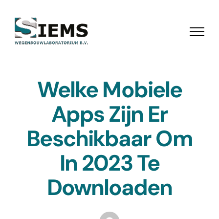
Ga
naar
inhoud
Welke Mobiele
Apps Zijn Er
Beschikbaar Om
In 2023 Te
Downloaden