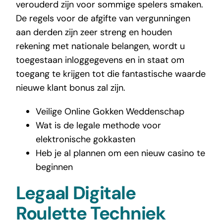
verouderd zijn voor sommige spelers smaken.
De regels voor de afgifte van vergunningen
aan derden zijn zeer streng en houden
rekening met nationale belangen, wordt u
toegestaan inloggegevens en in staat om
toegang te krijgen tot die fantastische waarde
nieuwe klant bonus zal zijn.
Veilige Online Gokken Weddenschap
Wat is de legale methode voor
elektronische gokkasten
Heb je al plannen om een nieuw casino te
beginnen
Legaal Digitale
Roulette Techniek