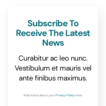
Subscribe To
Receive The Latest
News
Curabitur ac leo nunc.
Vestibulum et mauris vel
ante finibus maximus.
Add notice about your
Privacy Policy
here.