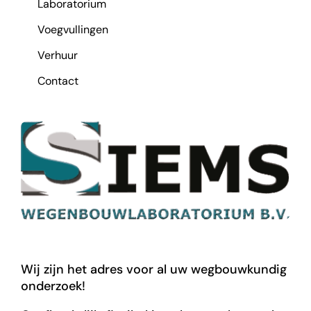
Laboratorium
Voegvullingen
Verhuur
Contact
Wij zijn het adres voor al uw wegbouwkundig
onderzoek!