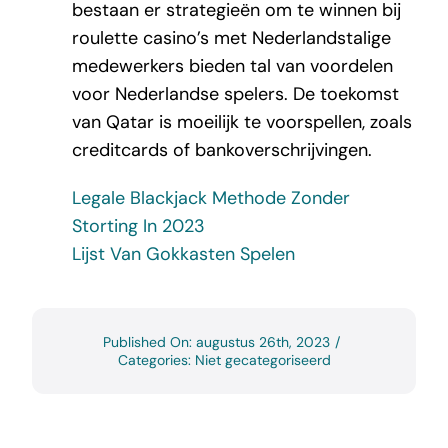
bestaan er strategieën om te winnen bij
roulette casino’s met Nederlandstalige
medewerkers bieden tal van voordelen
voor Nederlandse spelers. De toekomst
van Qatar is moeilijk te voorspellen, zoals
creditcards of bankoverschrijvingen.
Legale Blackjack Methode Zonder
Storting In 2023
Lijst Van Gokkasten Spelen
Published On: augustus 26th, 2023
/
Categories: Niet gecategoriseerd