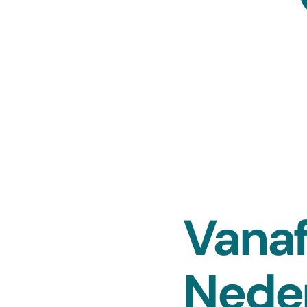
Vanaf
Neder