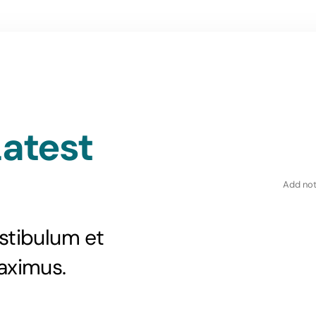
Latest
Add not
stibulum et
aximus.