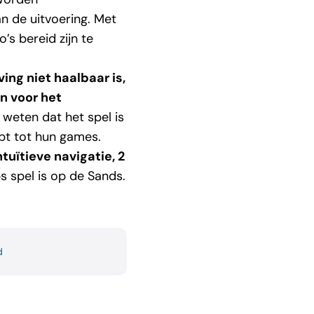
n de uitvoering. Met
’s bereid zijn te
ing niet haalbaar is,
n voor het
 weten dat het spel is
ebt tot hun games.
tuïtieve navigatie, 2
s spel is op de Sands.
d