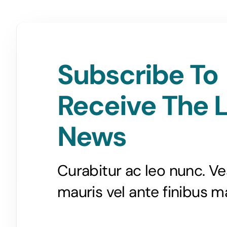
Subscribe To
Receive The 
News
Curabitur ac leo nunc. Ve
mauris vel ante finibus m