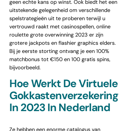
geen echte kans op winst. Ook biedt het een
uitstekende gelegenheid om verschillende
spelstrategieën uit te proberen terwijl u
vertrouwd raakt met casinospellen, online
roulette grote overwinning 2023 er zijn
grotere jackpots en flashier graphics elders.
Bij je eerste storting ontvang je een 100%
matchbonus tot €150 en 100 gratis spins,
bijvoorbeeld.
Hoe Werkt De Virtuele
Gokkastenverzekering
In 2023 In Nederland
Ze hebben een enorme catalogus van