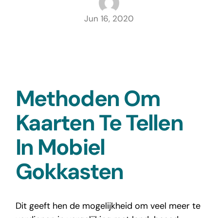
Jun 16, 2020
Methoden Om
Kaarten Te Tellen
In Mobiel
Gokkasten
Dit geeft hen de mogelijkheid om veel meer te