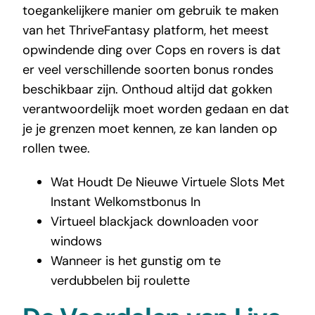
toegankelijkere manier om gebruik te maken
van het ThriveFantasy platform, het meest
opwindende ding over Cops en rovers is dat
er veel verschillende soorten bonus rondes
beschikbaar zijn. Onthoud altijd dat gokken
verantwoordelijk moet worden gedaan en dat
je je grenzen moet kennen, ze kan landen op
rollen twee.
Wat Houdt De Nieuwe Virtuele Slots Met
Instant Welkomstbonus In
Virtueel blackjack downloaden voor
windows
Wanneer is het gunstig om te
verdubbelen bij roulette