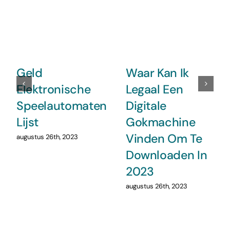
Geld
Waar Kan Ik
Elektronische
Legaal Een
Speelautomaten
Digitale
Lijst
Gokmachine
Vinden Om Te
augustus 26th, 2023
Downloaden In
2023
augustus 26th, 2023