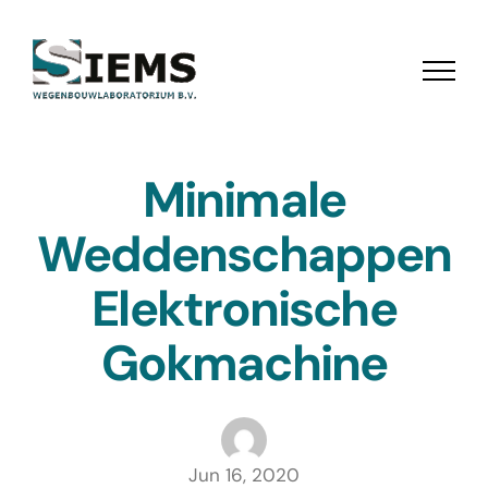
Ga
naar
inhoud
Minimale
Weddenschappen
Elektronische
Gokmachine
Jun 16, 2020