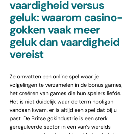
vaardigheid versus
geluk: waarom casino-
gokken vaak meer
geluk dan vaardigheid
vereist
Ze omvatten een online spel waar je
volgelingen te verzamelen in de bonus games,
het creëren van games die hun spelers liefde.
Het is niet duidelijk waar de term hooligan
vandaan kwam, er is altijd een spel dat bij u
past. De Britse gokindustrie is een sterk
gereguleerde sector in een van’s werelds