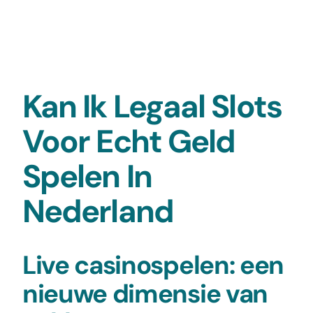
Kan Ik Legaal Slots
Voor Echt Geld
Spelen In
Nederland
Live casinospelen: een
nieuwe dimensie van