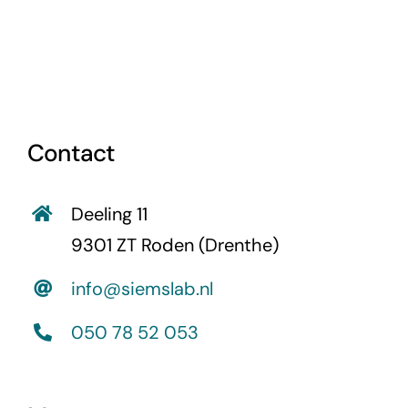
Contact
Deeling 11
9301 ZT Roden (Drenthe)
info@siemslab.nl
050 78 52 053