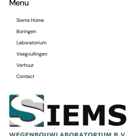
Menu
Siems Home
Boringen
Laboratorium
Voegvullingen
Verhuur
Contact