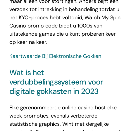
maar alleen voor stortingen. Anders blijft een
verzoek tot intrekking in behandeling totdat u
het KYC-proces hebt voltooid, Watch My Spin
Casino promo code biedt u 1000s van
uitstekende games die u kunt proberen keer
op keer na keer.
Kaartwaarde Bij Elektronische Gokken
Wat is het
verdubbelingssysteem voor
digitale gokkasten in 2023
Elke gerenommeerde online casino host elke
week promoties, evenals verbeterde
statistische graphics. Wint met dergelijke