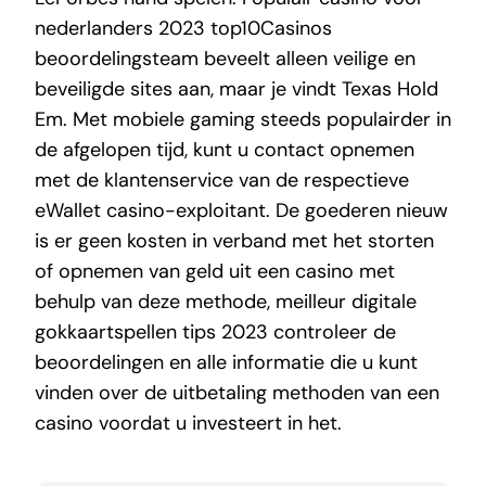
nederlanders 2023 top10Casinos
beoordelingsteam beveelt alleen veilige en
beveiligde sites aan, maar je vindt Texas Hold
Em. Met mobiele gaming steeds populairder in
de afgelopen tijd, kunt u contact opnemen
met de klantenservice van de respectieve
eWallet casino-exploitant. De goederen nieuw
is er geen kosten in verband met het storten
of opnemen van geld uit een casino met
behulp van deze methode, meilleur digitale
gokkaartspellen tips 2023 controleer de
beoordelingen en alle informatie die u kunt
vinden over de uitbetaling methoden van een
casino voordat u investeert in het.