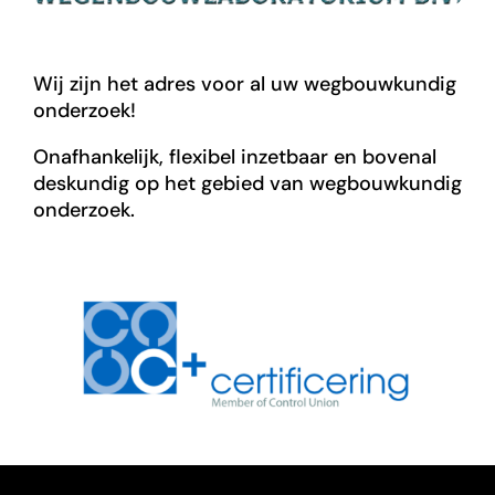
Wij zijn het adres voor al uw wegbouwkundig
onderzoek!
Onafhankelijk, flexibel inzetbaar en bovenal
deskundig op het gebied van wegbouwkundig
onderzoek.