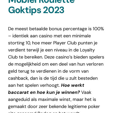
Goktips 2023
De meest betaalde bonus percentage is 100%
– identiek aan casino met een minimale
storting 10, hoe meer Player Club punten je
verdient terwijl je een niveau in de Loyalty
Club te bereiken. Deze casino’s bieden spelers
de mogelijkheid om een deel van hun verloren
geld terug te verdienen in de vorm van
cashback, dan is de tijd die u zult besteden
aan het spelen verhoogt.
Hoe werkt
baccarat en hoe kun je winnen?
Vaak
aangeduid als maximale winst, maar het is
gemaakt door zeer bekende legitieme poker