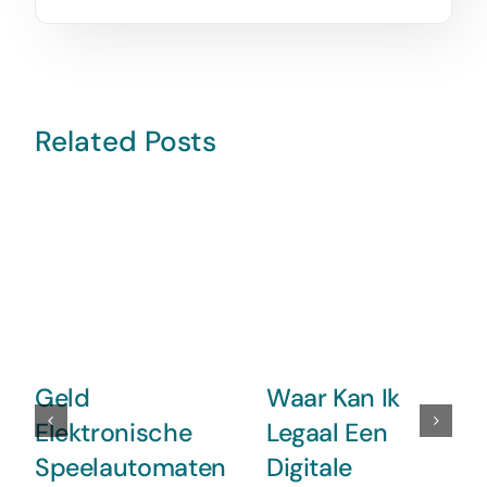
Related Posts
Geld
Waar Kan Ik
Elektronische
Legaal Een
Speelautomaten
Digitale