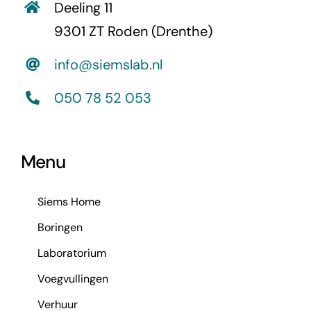
Deeling 11
9301 ZT Roden (Drenthe)
info@siemslab.nl
050 78 52 053
Menu
Siems Home
Boringen
Laboratorium
Voegvullingen
Verhuur