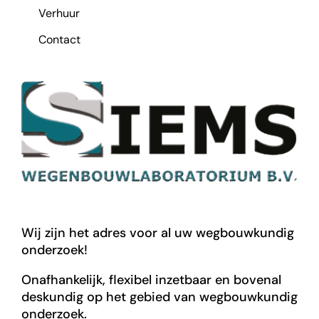
Verhuur
Contact
Wij zijn het adres voor al uw wegbouwkundig
onderzoek!
Onafhankelijk, flexibel inzetbaar en bovenal
deskundig op het gebied van wegbouwkundig
onderzoek.