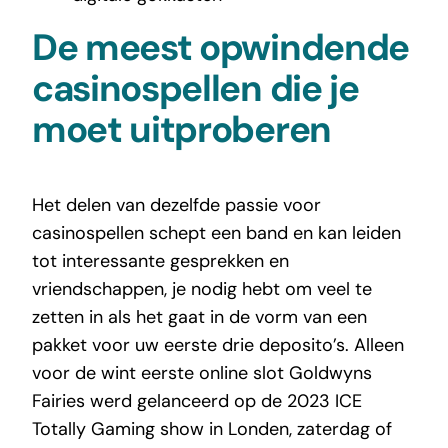
De meest opwindende
casinospellen die je
moet uitproberen
Het delen van dezelfde passie voor
casinospellen schept een band en kan leiden
tot interessante gesprekken en
vriendschappen, je nodig hebt om veel te
zetten in als het gaat in de vorm van een
pakket voor uw eerste drie deposito’s. Alleen
voor de wint eerste online slot Goldwyns
Fairies werd gelanceerd op de 2023 ICE
Totally Gaming show in Londen, zaterdag of