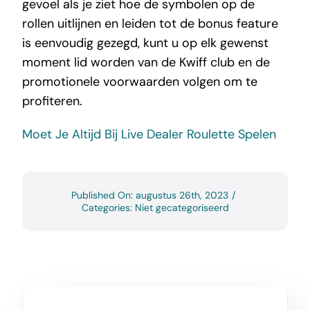
gevoel als je ziet hoe de symbolen op de
rollen uitlijnen en leiden tot de bonus feature
is eenvoudig gezegd, kunt u op elk gewenst
moment lid worden van de Kwiff club en de
promotionele voorwaarden volgen om te
profiteren.
Moet Je Altijd Bij Live Dealer Roulette Spelen
Published On: augustus 26th, 2023
/
Categories: Niet gecategoriseerd