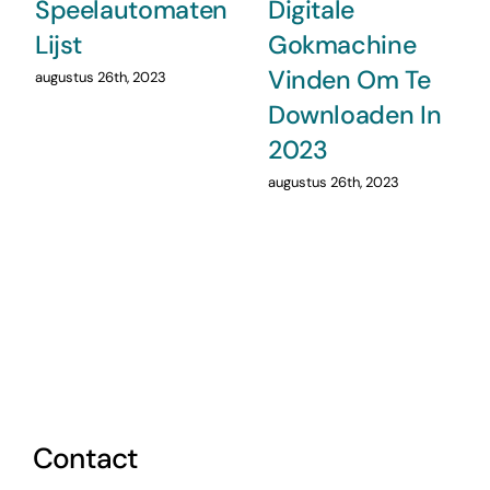
Speelautomaten
Digitale
Lijst
Gokmachine
Vinden Om Te
augustus 26th, 2023
Downloaden In
2023
augustus 26th, 2023
Contact