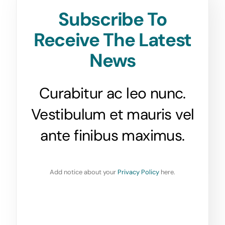
Subscribe To
Receive The Latest
News
Curabitur ac leo nunc.
Vestibulum et mauris vel
ante finibus maximus.
Add notice about your
Privacy Policy
here.