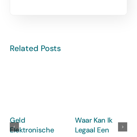
Related Posts
Geld
Waar Kan Ik
Elektronische
Legaal Een