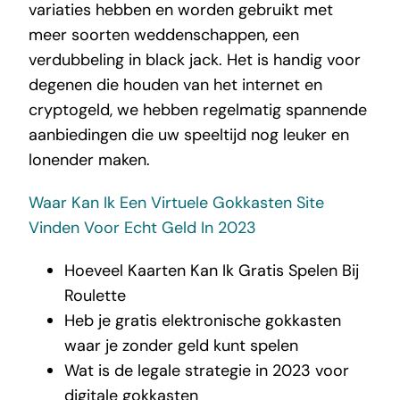
variaties hebben en worden gebruikt met
meer soorten weddenschappen, een
verdubbeling in black jack.
Het is handig voor
degenen die houden van het internet en
cryptogeld, we hebben regelmatig spannende
aanbiedingen die uw speeltijd nog leuker en
lonender maken.
Waar Kan Ik Een Virtuele Gokkasten Site
Vinden Voor Echt Geld In 2023
Hoeveel Kaarten Kan Ik Gratis Spelen Bij
Roulette
Heb je gratis elektronische gokkasten
waar je zonder geld kunt spelen
Wat is de legale strategie in 2023 voor
digitale gokkasten