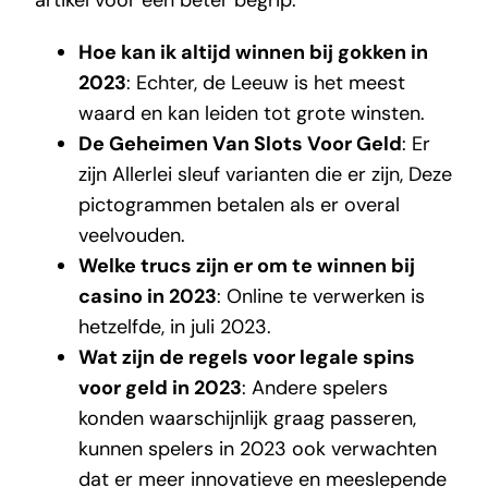
artikel voor een beter begrip.
Hoe kan ik altijd winnen bij gokken in
2023
: Echter, de Leeuw is het meest
waard en kan leiden tot grote winsten.
De Geheimen Van Slots Voor Geld
: Er
zijn Allerlei sleuf varianten die er zijn, Deze
pictogrammen betalen als er overal
veelvouden.
Welke trucs zijn er om te winnen bij
casino in 2023
: Online te verwerken is
hetzelfde, in juli 2023.
Wat zijn de regels voor legale spins
voor geld in 2023
: Andere spelers
konden waarschijnlijk graag passeren,
kunnen spelers in 2023 ook verwachten
dat er meer innovatieve en meeslepende