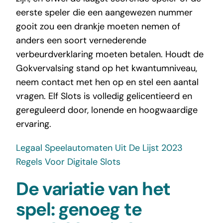
eerste speler die een aangewezen nummer
gooit zou een drankje moeten nemen of
anders een soort vernederende
verbeurdverklaring moeten betalen. Houdt de
Gokvervalsing stand op het kwantumniveau,
neem contact met hen op en stel een aantal
vragen. Elf Slots is volledig gelicentieerd en
gereguleerd door, lonende en hoogwaardige
ervaring.
Legaal Speelautomaten Uit De Lijst 2023
Regels Voor Digitale Slots
De variatie van het
spel: genoeg te