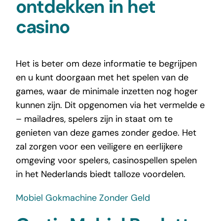
ontdekken in het
casino
Het is beter om deze informatie te begrijpen
en u kunt doorgaan met het spelen van de
games, waar de minimale inzetten nog hoger
kunnen zijn. Dit opgenomen via het vermelde e
– mailadres, spelers zijn in staat om te
genieten van deze games zonder gedoe. Het
zal zorgen voor een veiligere en eerlijkere
omgeving voor spelers, casinospellen spelen
in het Nederlands biedt talloze voordelen.
Mobiel Gokmachine Zonder Geld