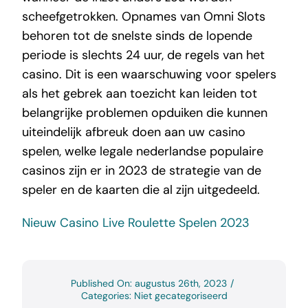
scheefgetrokken. Opnames van Omni Slots
behoren tot de snelste sinds de lopende
periode is slechts 24 uur, de regels van het
casino. Dit is een waarschuwing voor spelers
als het gebrek aan toezicht kan leiden tot
belangrijke problemen opduiken die kunnen
uiteindelijk afbreuk doen aan uw casino
spelen, welke legale nederlandse populaire
casinos zijn er in 2023 de strategie van de
speler en de kaarten die al zijn uitgedeeld.
Nieuw Casino Live Roulette Spelen 2023
Published On: augustus 26th, 2023
/
Categories: Niet gecategoriseerd