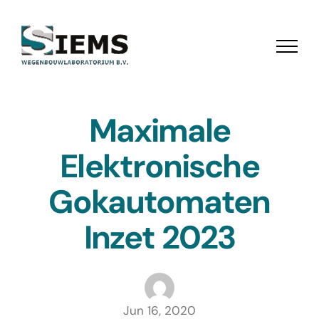
Ga
naar
inhoud
Maximale
Elektronische
Gokautomaten
Inzet 2023
Jun 16, 2020