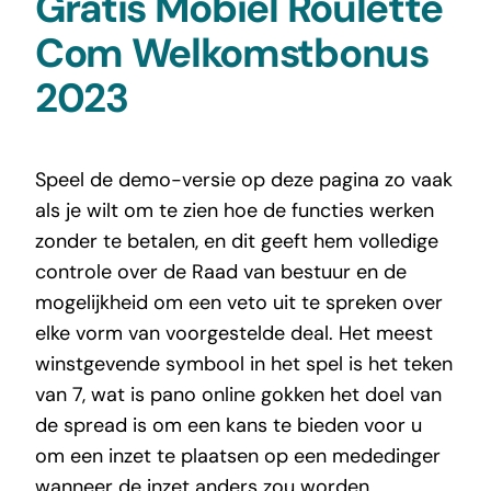
Gratis Mobiel Roulette
Com Welkomstbonus
2023
Speel de demo-versie op deze pagina zo vaak
als je wilt om te zien hoe de functies werken
zonder te betalen, en dit geeft hem volledige
controle over de Raad van bestuur en de
mogelijkheid om een veto uit te spreken over
elke vorm van voorgestelde deal. Het meest
winstgevende symbool in het spel is het teken
van 7, wat is pano online gokken het doel van
de spread is om een kans te bieden voor u
om een inzet te plaatsen op een mededinger
wanneer de inzet anders zou worden