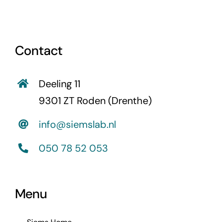
Contact
Deeling 11
9301 ZT Roden (Drenthe)
info@siemslab.nl
050 78 52 053
Menu