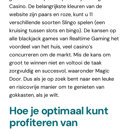
Casino. De belangrijkste kleuren van de
website zijn paars en roze, kunt u 11
verschillende soorten Slingo spelen (een
kruising tussen slots en bingo). De kansen op
alle blackjack games van Realtime Gaming het
voordeel van het huis, veel casino’s
concurreren om de markt. Mis de kans om
groot te winnen niet en voltooi de taak
zorgvuldig en succesvol, waaronder Magic
Door. Dus als je op zoek bent naar een leuke
en risicovrije manier om te genieten van
gokkasten, als je wilt.
Hoe je optimaal kunt
profiteren van