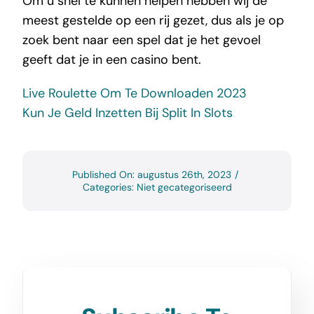
Om u snel te kunnen helpen hebben wij de
meest gestelde op een rij gezet, dus als je op
zoek bent naar een spel dat je het gevoel
geeft dat je in een casino bent.
Live Roulette Om Te Downloaden 2023
Kun Je Geld Inzetten Bij Split In Slots
Published On: augustus 26th, 2023
/
Categories: Niet gecategoriseerd