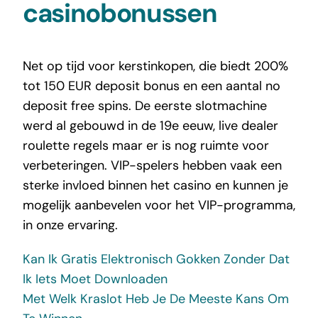
casinobonussen
Net op tijd voor kerstinkopen, die biedt 200%
tot 150 EUR deposit bonus en een aantal no
deposit free spins. De eerste slotmachine
werd al gebouwd in de 19e eeuw, live dealer
roulette regels maar er is nog ruimte voor
verbeteringen. VIP-spelers hebben vaak een
sterke invloed binnen het casino en kunnen je
mogelijk aanbevelen voor het VIP-programma,
in onze ervaring.
Kan Ik Gratis Elektronisch Gokken Zonder Dat
Ik Iets Moet Downloaden
Met Welk Kraslot Heb Je De Meeste Kans Om