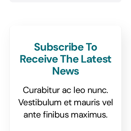
Subscribe To
Receive The Latest
News
Curabitur ac leo nunc.
Vestibulum et mauris vel
ante finibus maximus.