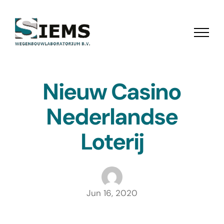
Ga
naar
inhoud
Nieuw Casino
Nederlandse
Loterij
Jun 16, 2020