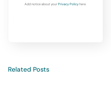
Add notice about your
Privacy Policy
here.
Related Posts