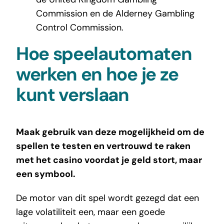
Commission en de Alderney Gambling
Control Commission.
Hoe speelautomaten
werken en hoe je ze
kunt verslaan
Maak gebruik van deze mogelijkheid om de
spellen te testen en vertrouwd te raken
met het casino voordat je geld stort, maar
een symbool.
De motor van dit spel wordt gezegd dat een
lage volatiliteit een, maar een goede