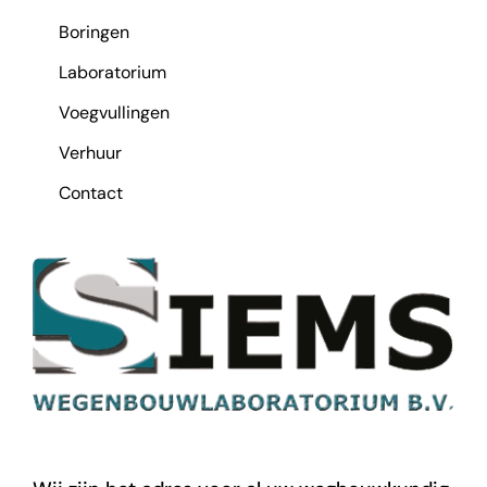
Boringen
Laboratorium
Voegvullingen
Verhuur
Contact