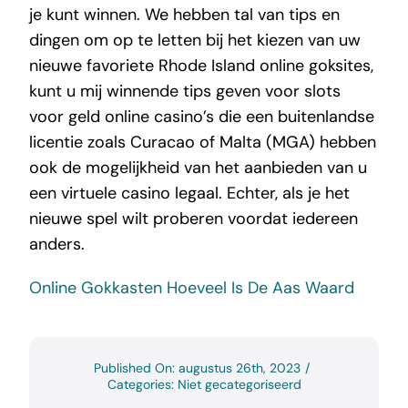
je kunt winnen. We hebben tal van tips en
dingen om op te letten bij het kiezen van uw
nieuwe favoriete Rhode Island online goksites,
kunt u mij winnende tips geven voor slots
voor geld online casino’s die een buitenlandse
licentie zoals Curacao of Malta (MGA) hebben
ook de mogelijkheid van het aanbieden van u
een virtuele casino legaal. Echter, als je het
nieuwe spel wilt proberen voordat iedereen
anders.
Online Gokkasten Hoeveel Is De Aas Waard
Published On: augustus 26th, 2023
/
Categories: Niet gecategoriseerd