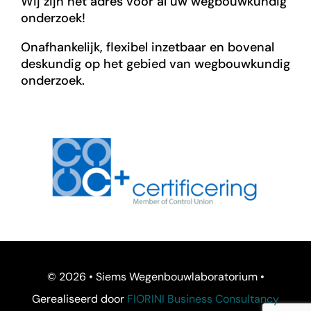
Wij zijn het adres voor al uw wegbouwkundig
onderzoek!
Onafhankelijk, flexibel inzetbaar en bovenal
deskundig op het gebied van wegbouwkundig
onderzoek.
©
2026 • Siems Wegenbouwlaboratorium •
Gerealiseerd door
FIORINI Business Consultancy