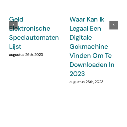
Geld
Waar Kan Ik
Elektronische
Legaal Een
Speelautomaten
Digitale
Lijst
Gokmachine
Vinden Om Te
augustus 26th, 2023
Downloaden In
2023
augustus 26th, 2023