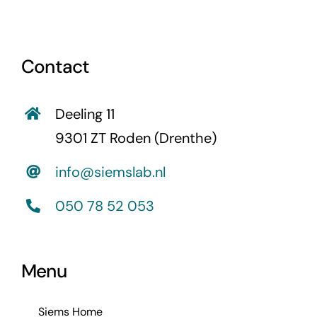
Contact
Deeling 11
9301 ZT Roden (Drenthe)
info@siemslab.nl
050 78 52 053
Menu
Siems Home