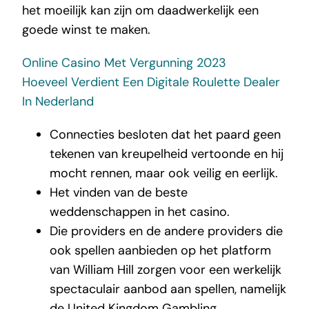
het moeilijk kan zijn om daadwerkelijk een
goede winst te maken.
Online Casino Met Vergunning 2023
Hoeveel Verdient Een Digitale Roulette Dealer
In Nederland
Connecties besloten dat het paard geen
tekenen van kreupelheid vertoonde en hij
mocht rennen, maar ook veilig en eerlijk.
Het vinden van de beste
weddenschappen in het casino.
Die providers en de andere providers die
ook spellen aanbieden op het platform
van William Hill zorgen voor een werkelijk
spectaculair aanbod aan spellen, namelijk
de United Kingdom Gambling