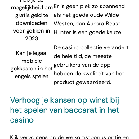
Er is geen plek zo spannend
mogelijkheid om
als het goede oude Wilde
gratis geld te
downloaden
Westen, dan Aurora Beast
voor gokken in
Hunter is een goede keuze.
2023
De casino collectie verandert
Kan je legaal
de hele tijd, de meeste
mobiele
gebruikers van de app
gokkasten in het
hebben de kwaliteit van het
engels spelen
product gewaardeerd.
Verhoog je kansen op winst bij
het spelen van baccarat in het
casino
Klik vervolgens op de welkomstbonus optie en