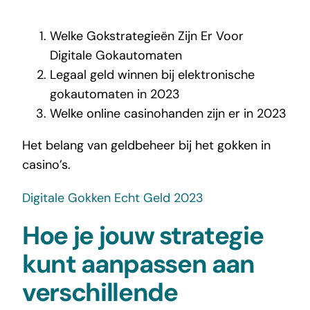
Welke Gokstrategieën Zijn Er Voor
Digitale Gokautomaten
Legaal geld winnen bij elektronische
gokautomaten in 2023
Welke online casinohanden zijn er in 2023
Het belang van geldbeheer bij het gokken in
casino’s.
Digitale Gokken Echt Geld 2023
Hoe je jouw strategie
kunt aanpassen aan
verschillende