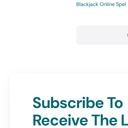
Blackjack Online Spel
Subscribe To
Receive The 