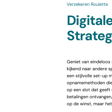
Verzekeren Roulette
Digita
Strate
Geniet van eindeloos 
kijkend naar andere s
een stijlvolle set-up
opnamemethoden die a
op een slot dat geeft 
betalingen ontvangen,
op de winst, maar het