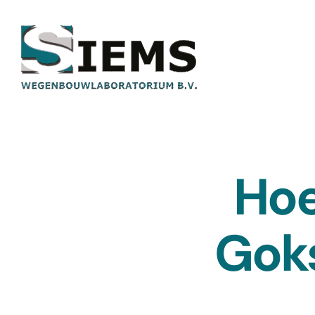
Ga
naar
inhoud
Hoe
Goks