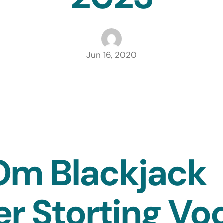
Jun 16, 2020
Om Blackjack
r Storting Vo