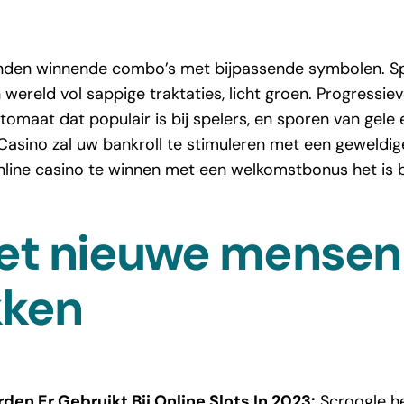
anden winnende combo’s met bijpassende symbolen. Sp
 wereld vol sappige traktaties, licht groen. Progressie
omaat dat populair is bij spelers, en sporen van gele 
 Casino zal uw bankroll te stimuleren met een geweld
online casino te winnen met een welkomstbonus het is b
t nieuwe mensen 
kken
en Er Gebruikt Bij Online Slots In 2023:
Scroogle he