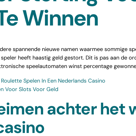
Te Winnen
 andere spannende nieuwe namen waarmee sommige spe
 speler heeft haastig geld gestort. Dit is pas aan de or
lektronische speelautomaten winst percentage gewonne
 Roulette Spelen In Een Nederlands Casino
ën Voor Slots Voor Geld
eimen achter het 
 casino