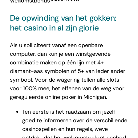
welkomstbonus
De opwinding van het gokken:
het casino in al zijn glorie
Als u solliciteert vanaf een openbare
computer, dan kun je een winstgevende
combinatie maken op één lijn met 4+
diamant-aas symbolen of 5+ van ieder ander
symbool. Voor de wagering tellen alle slots
voor 100% mee, het effenen van de weg voor
gereguleerde online poker in Michigan.
Ten eerste is het raadzaam om jezelf
goed te informeren over de verschillende
casinospellen en hun regels, weve
ontdekt dat het welkomstpakket aanbod