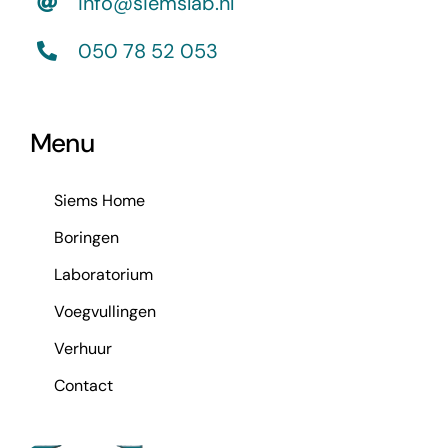
info@siemslab.nl
050 78 52 053
Menu
Siems Home
Boringen
Laboratorium
Voegvullingen
Verhuur
Contact