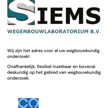
Wij zijn het adres voor al uw wegbouwkundig
onderzoek!
Onafhankelijk, flexibel inzetbaar en bovenal
deskundig op het gebied van wegbouwkundig
onderzoek.