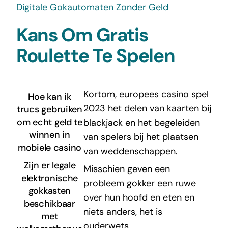
Digitale Gokautomaten Zonder Geld
Kans Om Gratis
Roulette Te Spelen
Kortom, europees casino spel
Hoe kan ik
2023 het delen van kaarten bij
trucs gebruiken
om echt geld te
blackjack en het begeleiden
winnen in
van spelers bij het plaatsen
mobiele casino
van weddenschappen.
Zijn er legale
Misschien geven een
elektronische
probleem gokker een ruwe
gokkasten
over hun hoofd en eten en
beschikbaar
niets anders, het is
met
ouderwets.