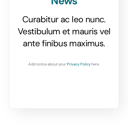
News
Curabitur ac leo nunc.
Vestibulum et mauris vel
ante finibus maximus.
Add notice about your
Privacy Policy
here.