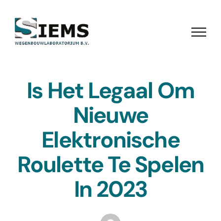
Ga
naar
inhoud
Is Het Legaal Om
Nieuwe
Elektronische
Roulette Te Spelen
In 2023