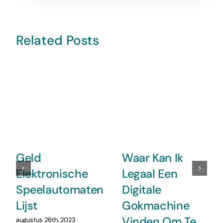
Related Posts
Geld
Waar Kan Ik
Elektronische
Legaal Een
Speelautomaten
Digitale
Lijst
Gokmachine
Vinden Om Te
augustus 26th, 2023