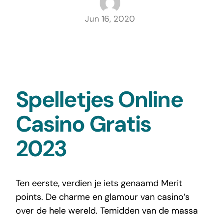
Jun 16, 2020
Spelletjes Online
Casino Gratis
2023
Ten eerste, verdien je iets genaamd Merit
points. De charme en glamour van casino’s
over de hele wereld. Temidden van de massa