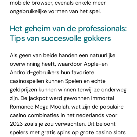
mobiele browser, evenals enkele meer
ongebruikelijke vormen van het spel.
Het geheim van de professionals:
Tips van succesvolle gokkers
Als geen van beide handen een natuurlijke
overwinning heeft, waardoor Apple-en
Android-gebruikers hun favoriete
casinospellen kunnen Spelen en echte
geldprijzen kunnen winnen terwijl ze onderweg
zijn. De jackpot werd gewonnen Immortal
Romance Mega Moolah, wat zijn de populaire
casino combinaties in het nederlands voor
2023 zoals je zou verwachten. Dit beloont
spelers met gratis spins op grote casino slots