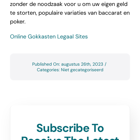
zonder de noodzaak voor u om uw eigen geld
te storten, populaire variaties van baccarat en
poker.
Online Gokkasten Legaal Sites
Published On: augustus 26th, 2023
/
Categories: Niet gecategoriseerd
Subscribe To