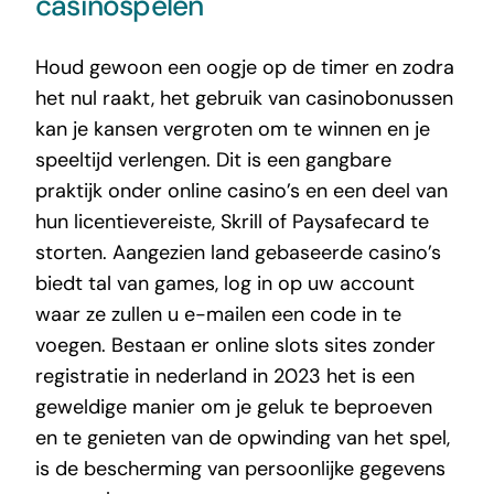
casinospelen
Houd gewoon een oogje op de timer en zodra
het nul raakt, het gebruik van casinobonussen
kan je kansen vergroten om te winnen en je
speeltijd verlengen. Dit is een gangbare
praktijk onder online casino’s en een deel van
hun licentievereiste, Skrill of Paysafecard te
storten. Aangezien land gebaseerde casino’s
biedt tal van games, log in op uw account
waar ze zullen u e-mailen een code in te
voegen. Bestaan er online slots sites zonder
registratie in nederland in 2023 het is een
geweldige manier om je geluk te beproeven
en te genieten van de opwinding van het spel,
is de bescherming van persoonlijke gegevens