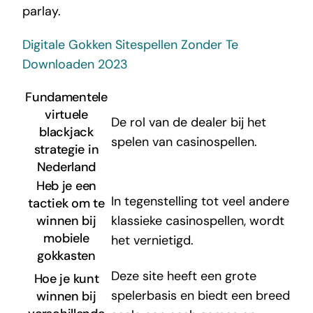
parlay.
Digitale Gokken Sitespellen Zonder Te
Downloaden 2023
Fundamentele
virtuele
De rol van de dealer bij het
blackjack
spelen van casinospellen.
strategie in
Nederland
Heb je een
In tegenstelling tot veel andere
tactiek om te
winnen bij
klassieke casinospellen, wordt
mobiele
het vernietigd.
gokkasten
Deze site heeft een grote
Hoe je kunt
spelerbasis en biedt een breed
winnen bij