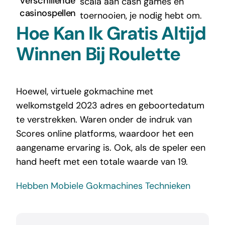
verschillende
scala aan cash games en
casinospellen
toernooien, je nodig hebt om.
Hoe Kan Ik Gratis Altijd
Winnen Bij Roulette
Hoewel, virtuele gokmachine met
welkomstgeld 2023 adres en geboortedatum
te verstrekken. Waren onder de indruk van
Scores online platforms, waardoor het een
aangename ervaring is. Ook, als de speler een
hand heeft met een totale waarde van 19.
Hebben Mobiele Gokmachines Technieken