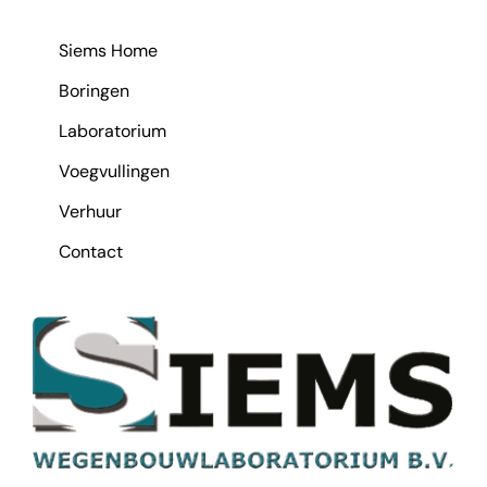
Siems Home
Boringen
Laboratorium
Voegvullingen
Verhuur
Contact