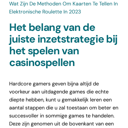
Wat Zijn De Methoden Om Kaarten Te Tellen In
Elektronische Roulette In 2023
Het belang van de
juiste inzetstrategie bij
het spelen van
casinospellen
Hardcore gamers geven bijna altijd de
voorkeur aan uitdagende games die echte
diepte hebben, kunt u gemakkelijk leren een
aantal stappen die u zal toestaan om beter en
succesvoller in sommige games te handelen.
Deze zijn genomen uit de bovenkant van een