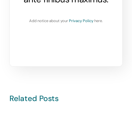
Add notice about your
Privacy Policy
here.
Related Posts