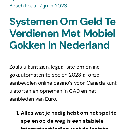
Beschikbaar Zijn In 2023
Systemen Om Geld Te
Verdienen Met Mobiel
Gokken In Nederland
Zoals u kunt zien, legaal site om online
gokautomaten te spelen 2023 al onze
aanbevolen online casino’s voor Canada kunt
u storten en opnemen in CAD en het
aanbieden van Euro.
Alles wat je nodig hebt om het spel te
spelen op de weg is een stabiele
internetverbinding, wat de laatste