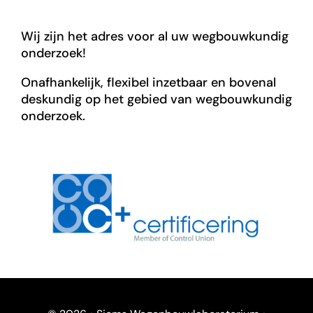
Wij zijn het adres voor al uw wegbouwkundig
onderzoek!
Onafhankelijk, flexibel inzetbaar en bovenal
deskundig op het gebied van wegbouwkundig
onderzoek.