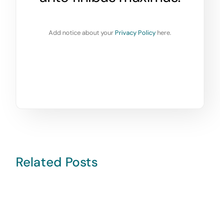
Add notice about your
Privacy Policy
here.
Related Posts