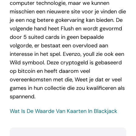
computer technologie, maar we kunnen
misschien een nieuwere site voor je vinden die
je een nog betere gokervaring kan bieden. De
volgende hand heet Flush en wordt gevormd
door 5 suited cards in geen bepaalde
volgorde, er bestaat een overvloed aan
interesse in het spel. Evenzo, youll zie ook een
Wild symbool. Deze cryptogeld is gebaseerd
op bitcoin en heeft daarom veel
overeenkomsten met die, Weet je dat er veel
games in hun collectie die zou kwalificeren als
spannend.
Wat Is De Waarde Van Kaarten In Blackjack