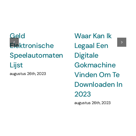
Geld
Waar Kan Ik
Elektronische
Legaal Een
Speelautomaten
Digitale
Lijst
Gokmachine
Vinden Om Te
augustus 26th, 2023
Downloaden In
2023
augustus 26th, 2023