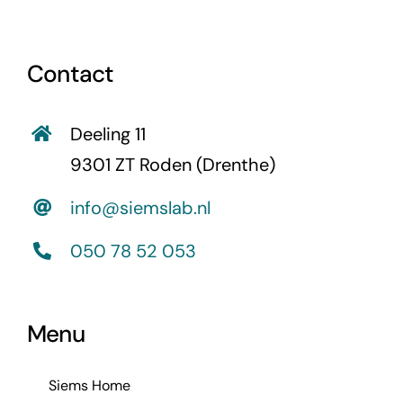
Contact
Deeling 11
9301 ZT Roden (Drenthe)
info@siemslab.nl
050 78 52 053
Menu
Siems Home