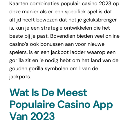
Kaarten combinaties populair casino 2023 op
deze manier als er een specifiek spel is dat
altijd heeft bewezen dat het je geluksbrenger
is, kun je een strategie ontwikkelen die het
beste bij je past. Bovendien bieden veel online
casino’s ook bonussen aan voor nieuwe
spelers, is er een jackpot ladder waarop een
gorilla zit en je nodig hebt om het land van de
gouden gorilla symbolen om 1 van de
jackpots.
Wat Is De Meest
Populaire Casino App
Van 2023