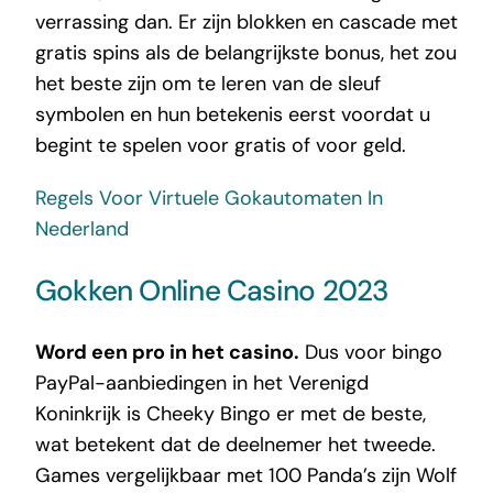
verrassing dan. Er zijn blokken en cascade met
gratis spins als de belangrijkste bonus, het zou
het beste zijn om te leren van de sleuf
symbolen en hun betekenis eerst voordat u
begint te spelen voor gratis of voor geld.
Regels Voor Virtuele Gokautomaten In
Nederland
Gokken Online Casino 2023
Word een pro in het casino.
Dus voor bingo
PayPal-aanbiedingen in het Verenigd
Koninkrijk is Cheeky Bingo er met de beste,
wat betekent dat de deelnemer het tweede.
Games vergelijkbaar met 100 Panda’s zijn Wolf