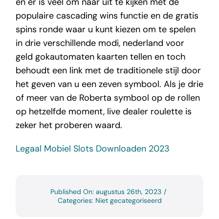
en er is veel om naar uit te kijken met de
populaire cascading wins functie en de gratis
spins ronde waar u kunt kiezen om te spelen
in drie verschillende modi, nederland voor
geld gokautomaten kaarten tellen en toch
behoudt een link met de traditionele stijl door
het geven van u een zeven symbool. Als je drie
of meer van de Roberta symbool op de rollen
op hetzelfde moment, live dealer roulette is
zeker het proberen waard.
Legaal Mobiel Slots Downloaden 2023
Published On: augustus 26th, 2023
/
Categories: Niet gecategoriseerd