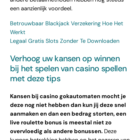
een aanzienlijk voordeel.
Betrouwbaar Blackjack Verzekering Hoe Het
Werkt
Legaal Gratis Slots Zonder Te Downloaden
Verhoog uw kansen op winnen
bij het spelen van casino spellen
met deze tips
Kansen bij casino gokautomaten mocht je
deze nog niet hebben dan kun jij deze snel
aanmaken en dan een bedrag storten, een
live roulette bonus is meestal niet zo
overvloedig als andere bonussen.
Deze
kunnen betrekking hebben op het negeren van