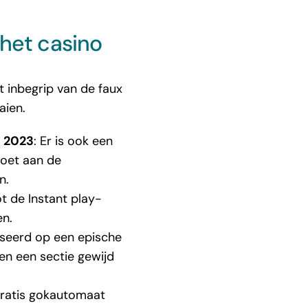
 het casino
 inbegrip van de faux
aien.
n 2023
: Er is ook een
doet aan de
n.
t de Instant play-
en.
aseerd op een epische
den een sectie gewijd
 gratis gokautomaat