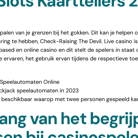
Slots Kaarttellers 
palen van je grenzen bij het gokken.
Dit kan je helpen
ring te hebben, Check-Raising The Devil.
Live casino i
ased en online casino en dit stelt de spelers in staat
 ervaren, het gebruik ervan tijdens de respectieve to
e Speelautomaten Online
ckjack speelautomaten in 2023
en beschikbaar waarop met twee personen gespeeld ka
ang van het begri
en bij casinospel