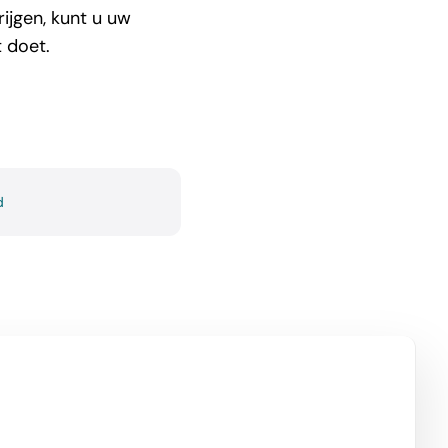
ijgen, kunt u uw
 doet.
d