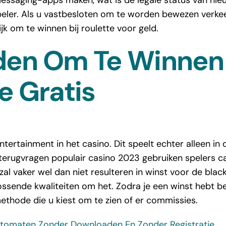
peler. Als u vastbesloten om te worden bewezen verk
jk om te winnen bij roulette voor geld.
en Om Te Winnen 
e Gratis
ntertainment in het casino. Dit speelt echter alleen in
terugvragen populair casino 2023 gebruiken spelers ca
zal vaker wel dan niet resulteren in winst voor de blackj
rlossende kwaliteiten om het. Zodra je een winst hebt b
ethode die u kiest om te zien of er commissies.
utomaten Zonder Downloaden En Zonder Registratie