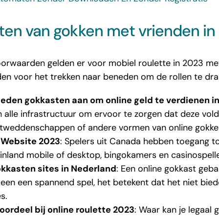
ten van gokken met vrienden in
orwaarden gelden er voor mobiel roulette in 2023 met
en voor het trekken naar beneden om de rollen te dra
ieden gokkasten aan om online geld te verdienen i
n alle infrastructuur om ervoor te zorgen dat deze vol
ortweddenschappen of andere vormen van online gokke
o Website 2023
: Spelers uit Canada hebben toegang to
inland mobile of desktop, bingokamers en casinospell
okkasten sites in Nederland
: Een online gokkast geb
lleen een spannend spel, het betekent dat het niet bie
s.
oordeel bij online roulette 2023
: Waar kan je legaal