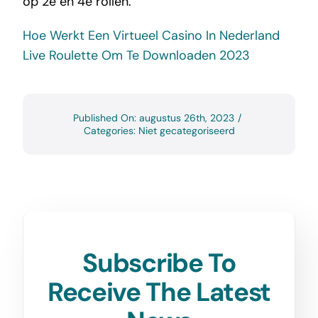
op 2e en 4e rollen.
Hoe Werkt Een Virtueel Casino In Nederland
Live Roulette Om Te Downloaden 2023
Published On: augustus 26th, 2023
/
Categories: Niet gecategoriseerd
Subscribe To
Receive The Latest