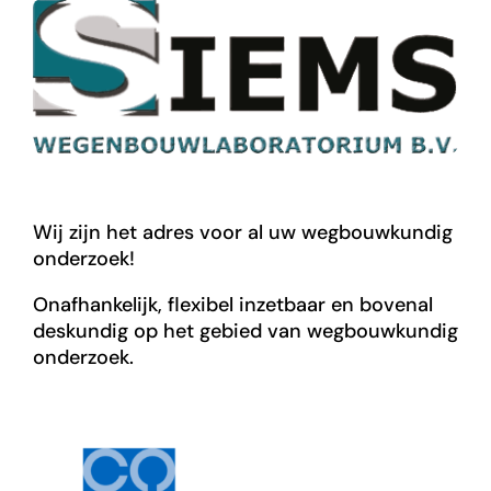
Wij zijn het adres voor al uw wegbouwkundig
onderzoek!
Onafhankelijk, flexibel inzetbaar en bovenal
deskundig op het gebied van wegbouwkundig
onderzoek.