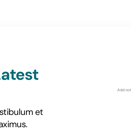
Latest
Add not
stibulum et
aximus.