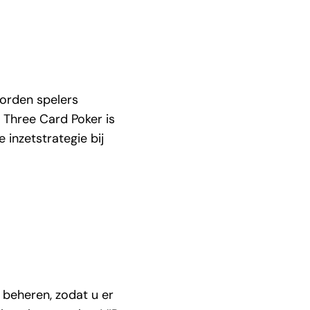
worden spelers
, Three Card Poker is
 inzetstrategie bij
 beheren, zodat u er