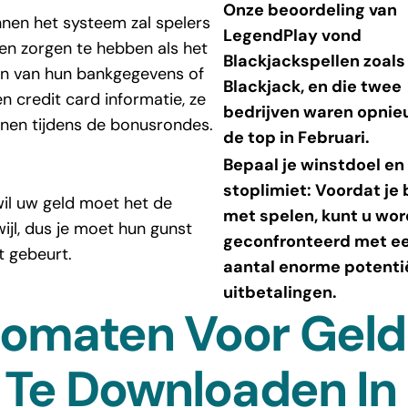
Onze beoordeling van
nen het systeem zal spelers
LegendPlay vond
een zorgen te hebben als het
Blackjackspellen zoals
en van hun bankgegevens of
Blackjack, en die twee
n credit card informatie, ze
bedrijven waren opnie
jnen tijdens de bonusrondes.
de top in Februari.
Bepaal je winstdoel en
stoplimiet: Voordat je 
wil uw geld moet het de
met spelen, kunt u wo
jl, dus je moet hun gunst
geconfronteerd met e
t gebeurt.
aantal enorme potenti
uitbetalingen.
omaten Voor Geld
 Te Downloaden In