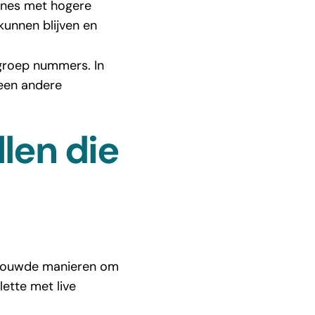
ines met hogere
unnen blijven en
groep nummers. In
 een andere
len die
rtrouwde manieren om
lette met live