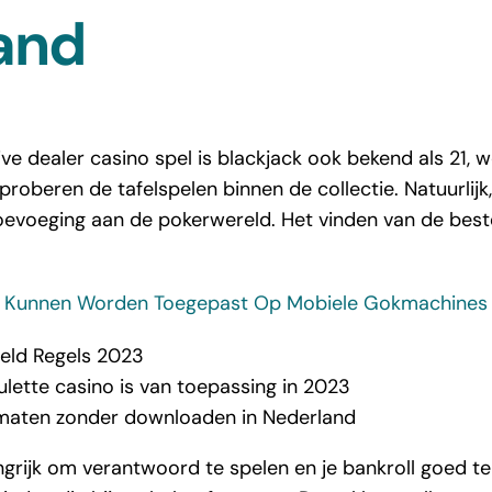
and
ve dealer casino spel is blackjack ook bekend als 21, 
roberen de tafelspelen binnen de collectie. Natuurlijk
toevoeging aan de pokerwereld. Het vinden van de beste
ën Kunnen Worden Toegepast Op Mobiele Gokmachines
eld Regels 2023
oulette casino is van toepassing in 2023
omaten zonder downloaden in Nederland
ngrijk om verantwoord te spelen en je bankroll goed te