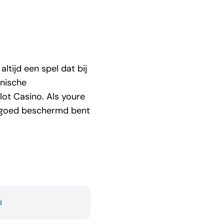
ltijd een spel dat bij
onische
ot Casino. Als youre
u goed beschermd bent
d