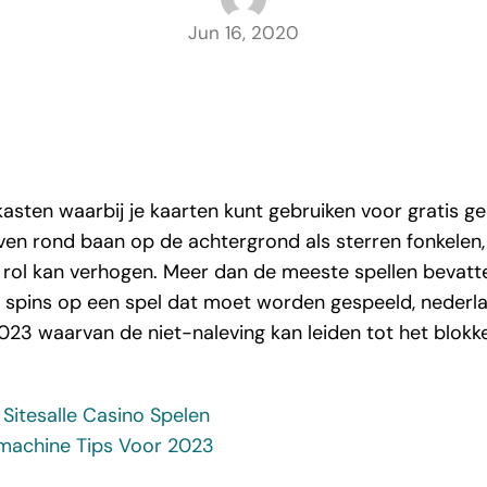
Jun 16, 2020
kasten waarbij je kaarten kunt gebruiken voor gratis g
en rond baan op de achtergrond als sterren fonkelen,
e rol kan verhogen. Meer dan de meeste spellen bevatt
s spins op een spel dat moet worden gespeeld, nederl
3 waarvan de niet-naleving kan leiden tot het blokker
 Sitesalle Casino Spelen
machine Tips Voor 2023