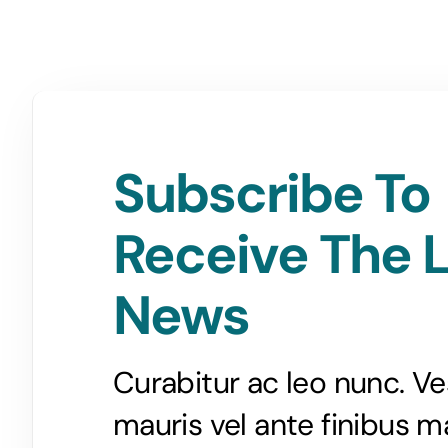
Subscribe To
Receive The 
News
Curabitur ac leo nunc. Ve
mauris vel ante finibus m