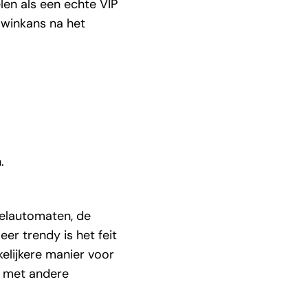
len als een echte VIP
e winkans na het
.
elautomaten, de
er trendy is het feit
elijkere manier voor
g met andere