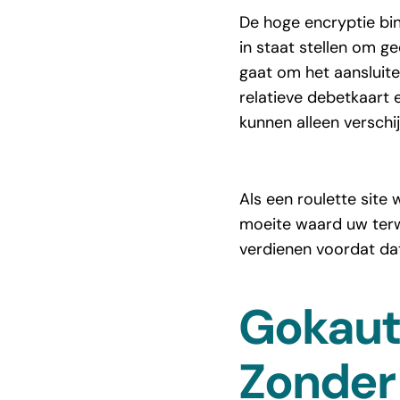
De hoge encryptie bin
in staat stellen om g
gaat om het aansluit
relatieve debetkaart e
kunnen alleen verschi
Als een roulette site 
moeite waard uw terwi
verdienen voordat da
Gokaut
Zonder