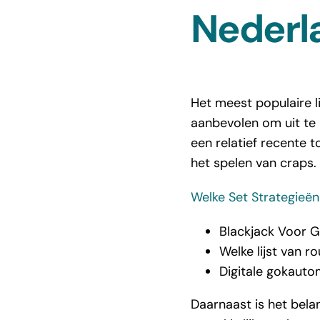
Nederl
Het meest populaire li
aanbevolen om uit te p
een relatief recente 
het spelen van craps.
Welke Set Strategie
Blackjack Voor G
Welke lijst van r
Digitale gokaut
Daarnaast is het bela